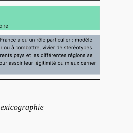
oire
 France a eu un rôle particulier : modèle
er ou à combattre, vivier de stéréotypes
érents pays et les différentes régions se
our assoir leur légitimité ou mieux cerner
lexicographie