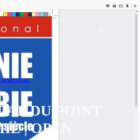
-PORTUGAL
GAL DU POINT
IE | OPEN