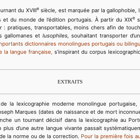
e
ournant du XVIII
siècle, est marquée par la gallophobie, 
e
 et du monde de l’édition portugais. À partir du XIX
s
 : pratiques, transportables, moins chers afin de touche
is gallomanes et
lusophiles,
souhaitant transporter d’une
importants dictionnaires monolingues portugais ou bilingu
e la langue française,
s’inspirant du corpus lexicographi
EXTRAITS
de la lexicographie moderne monolingue portugaise, le
Joseph Marques (dates de naissance et de mort inconnues
anche un tournant décisif dans la lexicographie au Port
plus d’une autre langue vivante passait systématiquement
n de la norme ou de la correction.
Pour la première fois au