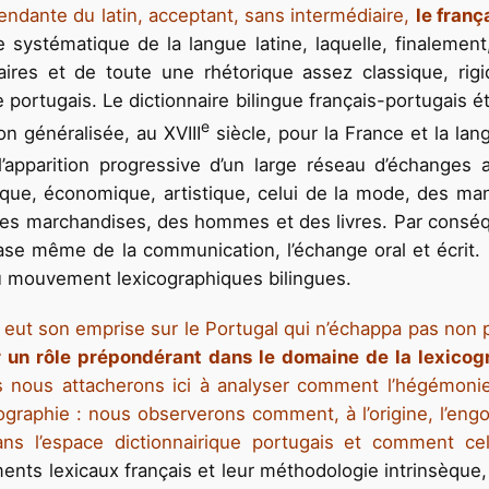
endante du latin, acceptant, sans intermédiaire,
le fran
systématique de la langue latine, laquelle, finalement, 
taires et de toute une rhétorique assez classique, rig
le portugais. Le dictionnaire bilingue français-portugais é
e
on généralisée, au XVIII
siècle, pour la France et la lan
’apparition progressive d’un large réseau d’échanges
litique, économique, artistique, celui de la mode, des 
s des marchandises, des hommes et des livres. Par consé
se même de la communication, l’échange oral et écrit. L
du mouvement lexicographiques bilingues.
el, eut son emprise sur le Portugal qui n’échappa pas non 
er un rôle prépondérant dans le domaine de la lexicog
 nous attacherons ici à analyser comment l’hégémonie 
ographie
: nous observerons comment, à l’origine, l’engo
ns l’espace dictionnairique portugais et comment cel
nts lexicaux français et leur méthodologie intrinsèqu