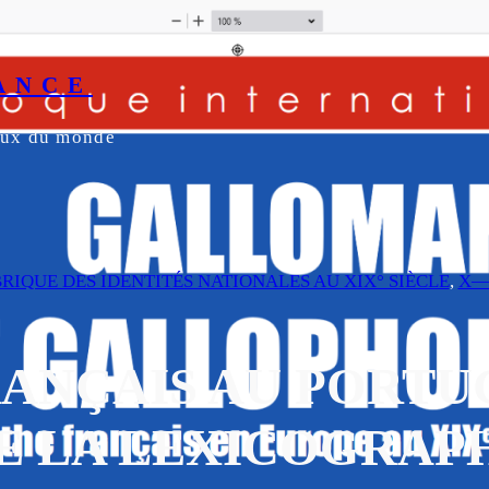
ANCE
yeux du monde
ABRIQUE DES IDENTITÉS NATIONALES AU XIX° SIÈCLE
, 
X—
ANÇAIS AU PORTU
E LA LEXICOGRAPH