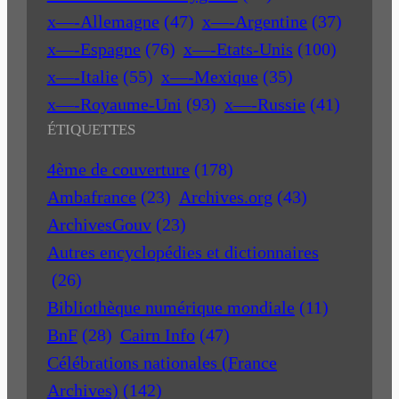
x—-Allemagne
(47)
x—-Argentine
(37)
x—-Espagne
(76)
x—-Etats-Unis
(100)
x—-Italie
(55)
x—-Mexique
(35)
x—-Royaume-Uni
(93)
x—-Russie
(41)
ÉTIQUETTES
4ème de couverture
(178)
Ambafrance
(23)
Archives.org
(43)
ArchivesGouv
(23)
Autres encyclopédies et dictionnaires
(26)
Bibliothèque numérique mondiale
(11)
BnF
(28)
Cairn Info
(47)
Célébrations nationales (France
Archives)
(142)