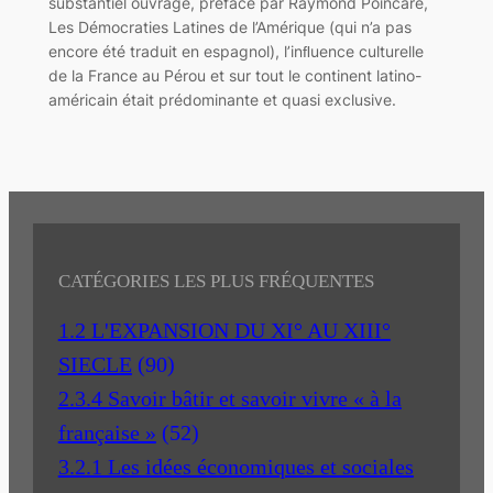
substantiel ouvrage, préfacé par Raymond Poincaré,
Les Démocraties Latines de l’Amérique (qui n’a pas
encore été traduit en espagnol), l’inﬂuence culturelle
de la France au Pérou et sur tout le continent latino-
américain était prédominante et quasi exclusive.
CATÉGORIES LES PLUS FRÉQUENTES
1.2 L'EXPANSION DU XI° AU XIII°
SIECLE
(90)
2.3.4 Savoir bâtir et savoir vivre « à la
française »
(52)
3.2.1 Les idées économiques et sociales