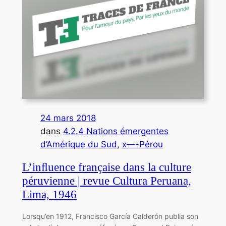
24 mars 2018
dans
4.2.4 Nations émergentes
d’Amérique du Sud
, 
x—-Pérou
L’inﬂuence française dans la culture
péruvienne | revue Cultura Peruana,
Lima, 1946
Lorsqu’en 1912, Francisco García Calderón publia son