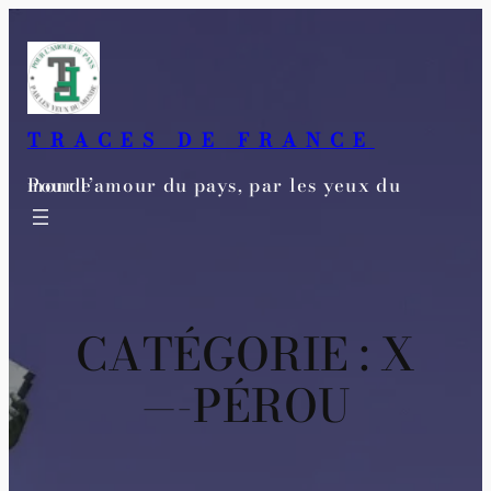
Aller
au
contenu
TRACES DE FRANCE
Pour l’amour du pays, par les yeux du monde
CATÉGORIE :
X
—-PÉROU