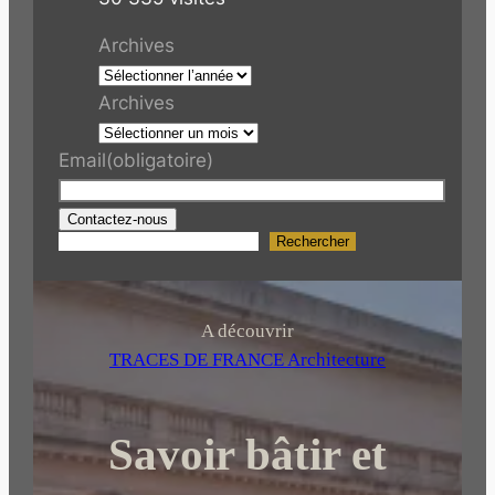
Archives
Archives
Email
(obligatoire)
Contactez-nous
Rechercher
R
e
c
h
A découvrir
e
TRACES DE FRANCE Architecture
r
c
Savoir bâtir et
h
e