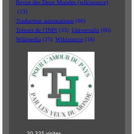
Revue des Deux Mondes (wikisource)
(13)
Traducteur automatique
(66)
Trésors de l'INPI
(33)
Universalis
(86)
Wikipedia
(25)
Wikisource
(18)
30 335 visites