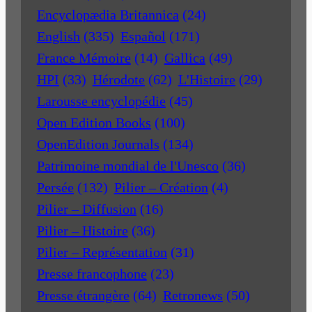
Encyclopædia Britannica
(24)
English
(335)
Español
(171)
France Mémoire
(14)
Gallica
(49)
HPI
(33)
Hérodote
(62)
L'Histoire
(29)
Larousse encyclopédie
(45)
Open Edition Books
(100)
OpenEdition Journals
(134)
Patrimoine mondial de l'Unesco
(36)
Persée
(132)
Pilier – Création
(4)
Pilier – Diffusion
(16)
Pilier – Histoire
(36)
Pilier – Représentation
(31)
Presse francophone
(23)
Presse étrangère
(64)
Retronews
(50)