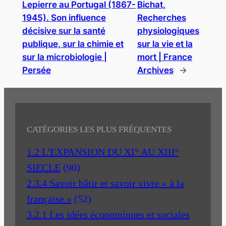
Lepierre au Portugal (1867-
Bichat,
1945). Son influence
Recherches
décisive sur la santé
physiologiques
publique, sur la chimie et
sur la vie et la
sur la microbiologie |
mort | France
Persée
Archives
→
CATÉGORIES LES PLUS FRÉQUENTES
1.2 L'EXPANSION DU XI° AU XIII°
SIECLE
(90)
2.3.4 Savoir bâtir et savoir vivre « à la
française »
(52)
3.2.1 Les idées économiques et sociales