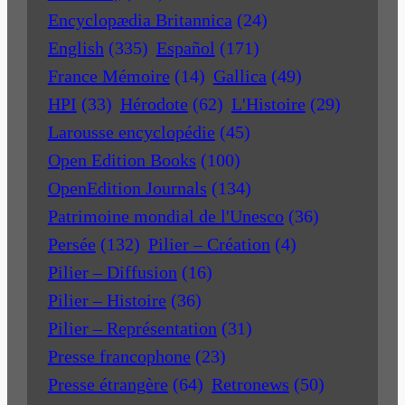
Encyclopædia Britannica
(24)
English
(335)
Español
(171)
France Mémoire
(14)
Gallica
(49)
HPI
(33)
Hérodote
(62)
L'Histoire
(29)
Larousse encyclopédie
(45)
Open Edition Books
(100)
OpenEdition Journals
(134)
Patrimoine mondial de l'Unesco
(36)
Persée
(132)
Pilier – Création
(4)
Pilier – Diffusion
(16)
Pilier – Histoire
(36)
Pilier – Représentation
(31)
Presse francophone
(23)
Presse étrangère
(64)
Retronews
(50)