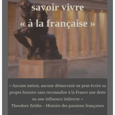
r
savoir vivre
« à la française »
« Aucune nation, aucune démocratie ne peut écrire sa
propre histoire sans reconnaître à la France une dette
ou une influence indirecte »
Theodore Zeldin – Histoire des passions françaises