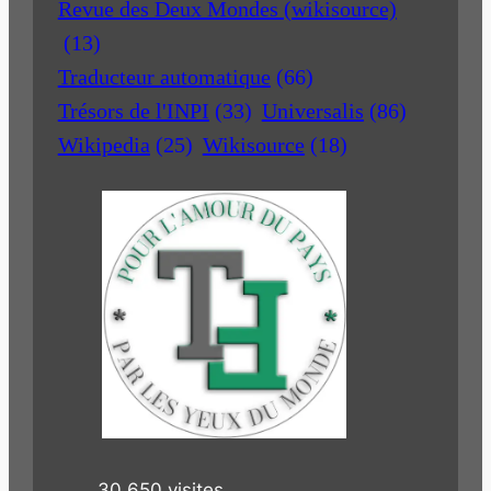
Revue des Deux Mondes (wikisource)
(13)
Traducteur automatique
(66)
Trésors de l'INPI
(33)
Universalis
(86)
Wikipedia
(25)
Wikisource
(18)
30 650 visites