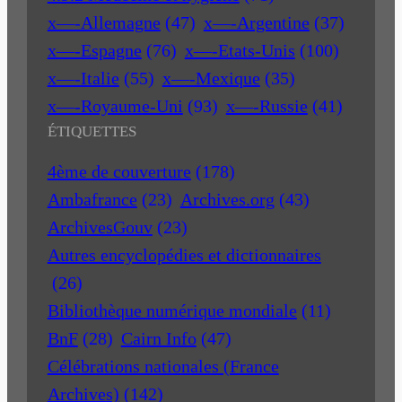
x—-Allemagne
(47)
x—-Argentine
(37)
x—-Espagne
(76)
x—-Etats-Unis
(100)
x—-Italie
(55)
x—-Mexique
(35)
x—-Royaume-Uni
(93)
x—-Russie
(41)
ÉTIQUETTES
4ème de couverture
(178)
Ambafrance
(23)
Archives.org
(43)
ArchivesGouv
(23)
Autres encyclopédies et dictionnaires
(26)
Bibliothèque numérique mondiale
(11)
BnF
(28)
Cairn Info
(47)
Célébrations nationales (France
Archives)
(142)