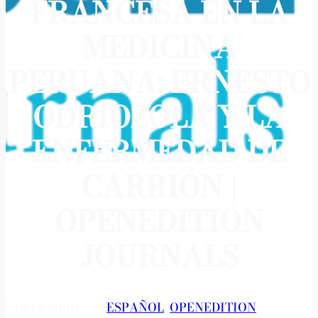
FRANCESA EN LA
MEDICINA
PERUANA: ERNESTO
ODRIOZOLA Y LA
ENFERMEDAD DE
CARRIÓN |
OPENEDITION
JOURNALS
7 DÉCEMBRE
ESPAÑOL
, 
OPENEDITION