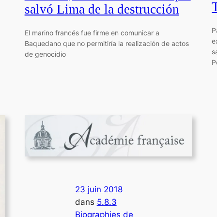
salvó Lima de la destrucción
P
El marino francés fue firme en comunicar a
e
Baquedano que no permitiría la realización de actos
s
de genocidio
P
23 juin 2018
dans
5.8.3
Biographies de