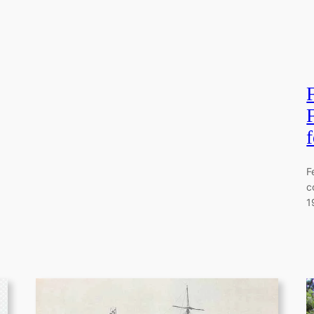
F
c
1