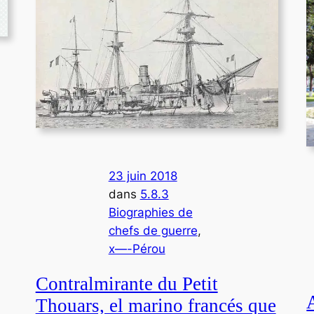
23 juin 2018
dans
5.8.3
Biographies de
chefs de guerre
, 
x—-Pérou
Contralmirante du Petit
Thouars, el marino francés que