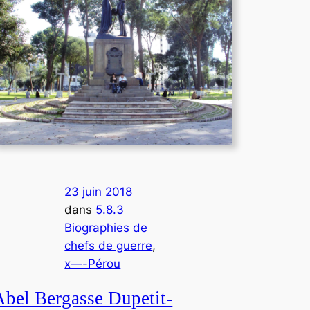
23 juin 2018
dans
5.8.3
Biographies de
chefs de guerre
, 
x—-Pérou
Abel Bergasse Dupetit-