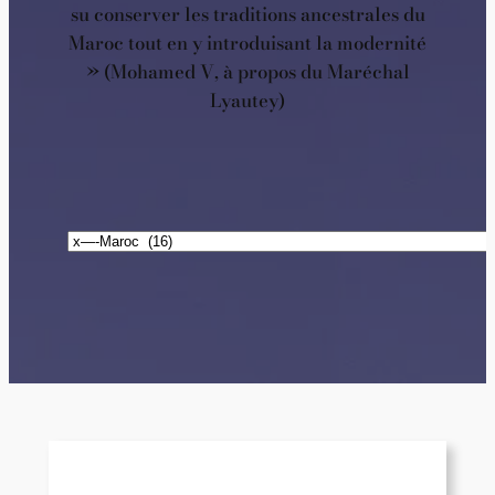
su conserver les traditions ancestrales du
Maroc tout en y introduisant la modernité
» (Mohamed V, à propos du Maréchal
Lyautey)
Catégories