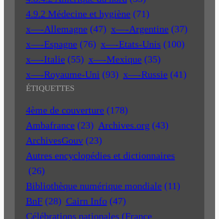
4.9.2 Médecine et hygiène
(71)
x—-Allemagne
(47)
x—-Argentine
(37)
x—-Espagne
(76)
x—-Etats-Unis
(100)
x—-Italie
(55)
x—-Mexique
(35)
x—-Royaume-Uni
(93)
x—-Russie
(41)
ÉTIQUETTES
4ème de couverture
(178)
Ambafrance
(23)
Archives.org
(43)
ArchivesGouv
(23)
Autres encyclopédies et dictionnaires
(26)
Bibliothèque numérique mondiale
(11)
BnF
(28)
Cairn Info
(47)
Célébrations nationales (France