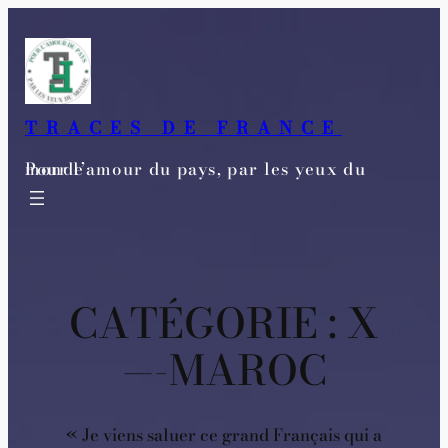
Aller
au
contenu
TRACES DE FRANCE
Pour l’amour du pays, par les yeux du monde
CATÉGORIE :
X
—-MAROC
« Je viens saluer ce grand Français qui a