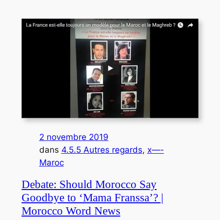
2 novembre 2019
dans
4.5.5 Autres regards
, 
x—-
Maroc
Debate: Should Morocco Say
Goodbye to ‘Mama Franssa’? |
Morocco Word News