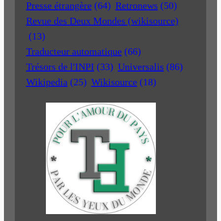
Presse étrangère
(64)
Retronews
(50)
Revue des Deux Mondes (wikisource)
(13)
Traducteur automatique
(66)
Trésors de l'INPI
(33)
Universalis
(86)
Wikipedia
(25)
Wikisource
(18)