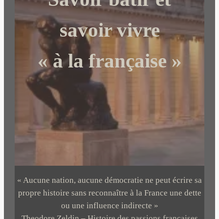
e
r
savoir vivre
« à la française »
« Aucune nation, aucune démocratie ne peut écrire sa
propre histoire sans reconnaître à la France une dette
ou une influence indirecte »
Theodore Zeldin – Histoire des passions françaises