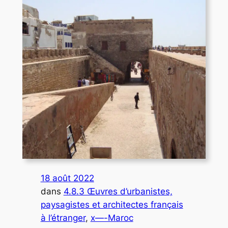
18 août 2022
dans
4.8.3 Œuvres d’urbanistes,
paysagistes et architectes français
à l’étranger
, 
x—-Maroc