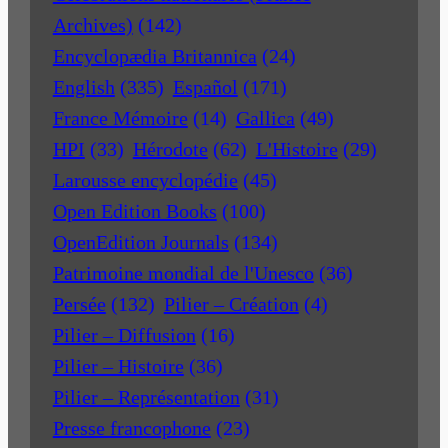
Archives)
(142)
Encyclopædia Britannica
(24)
English
(335)
Español
(171)
France Mémoire
(14)
Gallica
(49)
HPI
(33)
Hérodote
(62)
L'Histoire
(29)
Larousse encyclopédie
(45)
Open Edition Books
(100)
OpenEdition Journals
(134)
Patrimoine mondial de l'Unesco
(36)
Persée
(132)
Pilier – Création
(4)
Pilier – Diffusion
(16)
Pilier – Histoire
(36)
Pilier – Représentation
(31)
Presse francophone
(23)