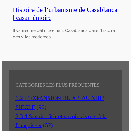
Histoire de l’urbanisme de Casablanca
| casamémoire
Il va inscrire définitivement Casablanca dans l’histoire
des villes modernes
CATÉGORIES LES PLUS FRÉQUENTES
1.2 L'EXPANSION DU XI° AU XIII°
SIECLE
(90)
2.3.4 Savoir bâtir et savoir vivre « à la
française »
(52)