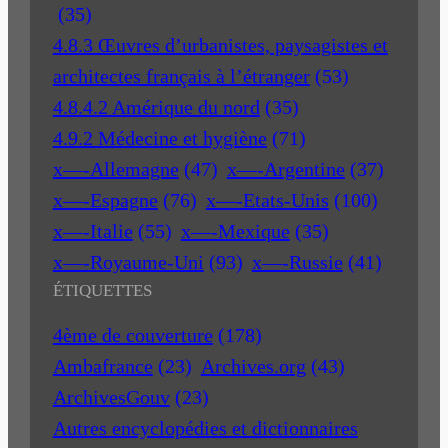
(35)
4.8.3 Œuvres d’urbanistes, paysagistes et
architectes français à l’étranger
(53)
4.8.4.2 Amérique du nord
(35)
4.9.2 Médecine et hygiène
(71)
x—-Allemagne
(47)
x—-Argentine
(37)
x—-Espagne
(76)
x—-Etats-Unis
(100)
x—-Italie
(55)
x—-Mexique
(35)
x—-Royaume-Uni
(93)
x—-Russie
(41)
ÉTIQUETTES
4ème de couverture
(178)
Ambafrance
(23)
Archives.org
(43)
ArchivesGouv
(23)
Autres encyclopédies et dictionnaires