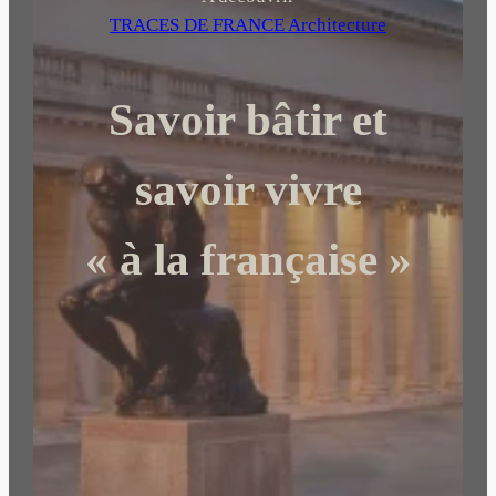
e
TRACES DE FRANCE Architecture
r
c
Savoir bâtir et
h
e
r
savoir vivre
« à la française »