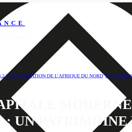
ANCE
yeux du monde
3.2.3.1 L’ANIMATION DE L’AFRIQUE DU NORD
, 
X—-MARO
APITALE MODERNE
 : UN PATRIMOINE