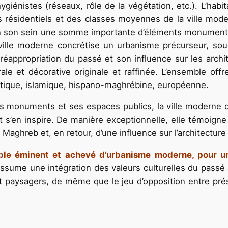
iénistes (réseaux, rôle de la végétation, etc.). L’habitat
s résidentiels et des classes moyennes de la ville moder
en son sein une somme importante d’éléments monumentau
t ville moderne concrétise un urbanisme précurseur, s
La réappropriation du passé et son influence sur les arch
ale et décorative originale et raffinée. L’ensemble offr
antique, islamique, hispano-maghrébine, européenne.
s monuments et ses espaces publics, la ville moderne 
t s’en inspire. De manière exceptionnelle, elle témoign
Maghreb et, en retour, d’une influence sur l’architecture
ple éminent et achevé d’urbanisme moderne, pour un
i assume une intégration des valeurs culturelles du pass
et paysagers, de même que le jeu d’opposition entre pré