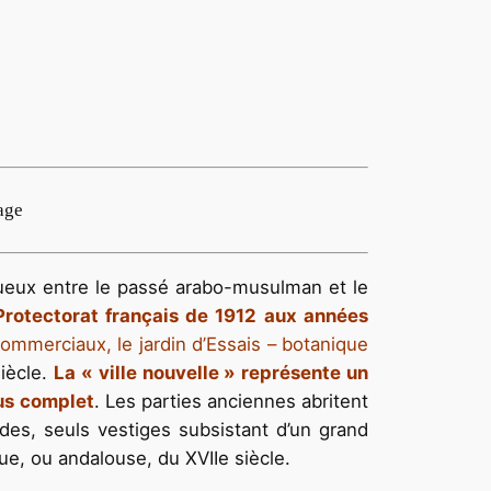
age
ctueux entre le passé arabo-musulman et le
 Protectorat français de 1912 aux années
commerciaux, le jardin d’Essais – botanique
siècle.
La « ville nouvelle » représente un
lus complet
. Les parties anciennes abritent
es, seuls vestiges subsistant d’un grand
que, ou andalouse, du XVIIe siècle.