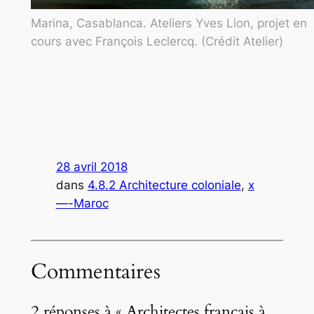
Marina, Casablanca. Ateliers Yves Lion, projet en
cours avec François Leclercq. (Crédit Atelier)
.
.
28 avril 2018
dans
4.8.2 Architecture coloniale
, 
x
—-Maroc
Commentaires
2 réponses à « Architectes français à