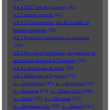
4.4.4 XIX° siècle (science)
(42)
4.5.5 Autres regards
(47)
4.6.1.2 Gastronomie, Art de la table et
bonnes manières
(38)
4.6.3 Pratiques culturelles et sportives
(35)
4.8.3 Œuvres d’urbanistes, paysagistes et
architectes français à l’étranger
(53)
4.8.4.2 Amérique du nord
(35)
4.9.2 Médecine et hygiène
(71)
x—-Allemagne
(47)
x—-Argentine
(37)
x—-Espagne
(76)
x—-Etats-Unis
(100)
x—-Italie
(55)
x—-Mexique
(35)
x—-Royaume-Uni
(93)
x—-Russie
(41)