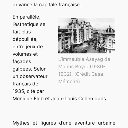
devance la capitale française.
En parallèle,
l’esthétique se
fait plus
dépouillée,
entre jeux de
volumes et
L’immeuble Asayag de
façades
Marius Boyer (1930-
galbées. Selon
1932). (Crédit Casa
un observateur
Mémoire)
français de
1935, cité par
Monique Eleb et Jean-Louis Cohen dans
Mythes et figures d’une aventure urbaine