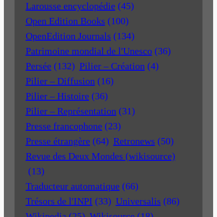
Larousse encyclopédie
(45)
Open Edition Books
(100)
OpenEdition Journals
(134)
Patrimoine mondial de l'Unesco
(36)
Persée
(132)
Pilier – Création
(4)
Pilier – Diffusion
(16)
Pilier – Histoire
(36)
Pilier – Représentation
(31)
Presse francophone
(23)
Presse étrangère
(64)
Retronews
(50)
Revue des Deux Mondes (wikisource)
(13)
Traducteur automatique
(66)
Trésors de l'INPI
(33)
Universalis
(86)
Wikipedia
(25)
Wikisource
(18)