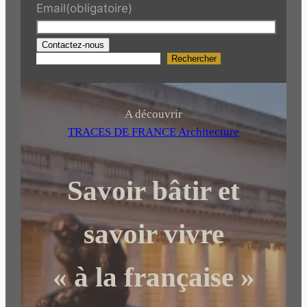
Email
(obligatoire)
Contactez-nous
Rechercher
R
e
c
h
A découvrir
e
TRACES DE FRANCE Architecture
r
c
Savoir bâtir et
h
e
r
savoir vivre
« à la française »