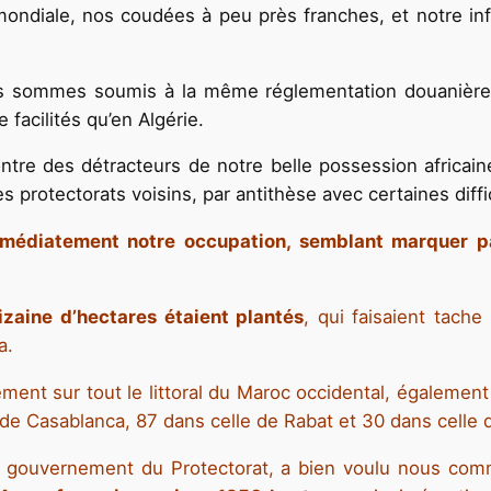
 mondiale, nos coudées à peu près franches, et notre i
 sommes soumis à la même réglementation douanière 
facilités qu’en Algérie.
ntre des détracteurs de notre belle possession africaine
es protectorats voisins, par antithèse avec certaines diff
mmédiatement notre occupation, semblant marquer pa
zaine d’hectares étaient plantés
, qui faisaient tache
a.
ntement sur tout le littoral du Maroc occidental, égalemen
n de Casablanca, 87 dans celle de Rabat et 30 dans celle
le gouvernement du Protectorat, a bien voulu nous co