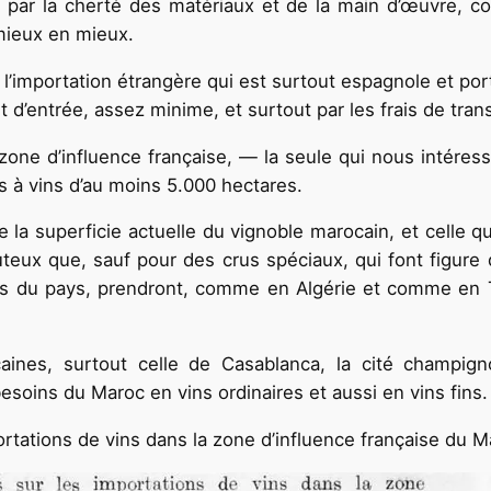
 par la cherté des matériaux et de la main d’œuvre, co
 mieux en mieux.
e l’importation étrangère qui est surtout espagnole et p
it d’entrée, assez minime, et surtout par les frais de tran
one d’influence française, — la seule qui nous intéress
es à vins d’au moins 5.000 hectares.
la superficie actuelle du vignoble marocain, et celle qu
douteux que, sauf pour des crus spéciaux, qui font figure 
ins du pays, prendront, comme en Algérie et comme en T
aines, surtout celle de Casablanca, la cité champig
besoins du Maroc en vins ordinaires et aussi en vins fins.
rtations de vins dans la zone d’influence française du M