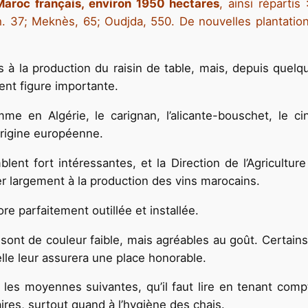
Maroc français, environ 1950 hectares
, ainsi réparti
h. 37; Meknès, 65; Oudjda, 550. De nouvelles plantatio
 à la production du raisin de table, mais, depuis quelqu
nt figure importante.
me en Algérie, le carignan, l’alicante-bouschet, le cin
’origine européenne.
lent fort intéressantes, et la Direction de l’Agricultu
er largement à la production des vins marocains.
ore parfaitement outillée et installée.
 sont de couleur faible, mais agréables au goût. Certains
elle leur assurera une place honorable.
s moyennes suivantes, qu’il faut lire en tenant compte
res, surtout quand à l’hygiène des chais.