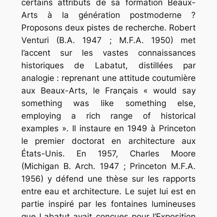
certains attributs de sa formation Beaux-
Arts à la génération postmoderne ?
Proposons deux pistes de recherche. Robert
Venturi (B.A. 1947 ; M.F.A. 1950) met
l’accent sur les vastes connaissances
historiques de Labatut, distillées par
analogie : reprenant une attitude coutumière
aux Beaux-Arts, le Français
«
would say
something was like something else,
employing a rich range of historical
examples »
. Il instaure en 1949 à Princeton
le premier doctorat en architecture aux
États-Unis. En 1957, Charles Moore
(Michigan B. Arch. 1947 ; Princeton M.F.A.
1956) y défend une thèse sur les rapports
entre eau et architecture. Le sujet lui est en
partie inspiré par les fontaines lumineuses
que Labatut avait conçues pour l’Exposition