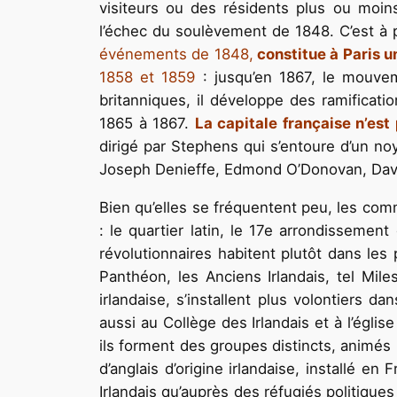
visiteurs ou des résidents plus ou moins 
l’échec du soulèvement de 1848. C’est à 
événements de 1848,
constitue à Paris 
1858 et 1859
: jusqu’en 1867, le mouvem
britanniques, il développe des ramificati
1865 à 1867.
La capitale française n’est
dirigé par Stephens qui s’entoure d’un 
Joseph Denieffe, Edmond O’Donovan, David
Bien qu’elles se fréquentent peu, les com
: le quartier latin, le 17e arrondissement
révolutionnaires habitent plutôt dans les
Panthéon, les Anciens Irlandais, tel Mil
irlandaise, s’installent plus volontiers d
aussi au Collège des Irlandais et à l’égl
ils forment des groupes distincts, animés 
d’anglais d’origine irlandaise, installé e
Irlandais qu’auprès des réfugiés politique