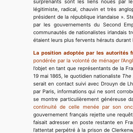
surprenants sont les liens noués par l
légitimiste, radical, chauvin et très angl
président de la république irlandaise ». 
par les gouvernements du Second Empi
communautés de nationalistes irlandais tro
étaient leurs plus fervents hérauts durant l
La position adoptée par les autorités f
pondérée par la volonté de ménager l’Angl
l’objet en tant que représentants de la Fr
19 mai 1865, le quotidien nationaliste
The 
serait en contact suivi avec Drouyn de L
par Paris, informations qui ne sont corrob
se montre particulièrement généreuse da
continuité de celle menée par son on
gouvernement français rejette une requête 
faisait adresser en poste restante en Fr
l’attentat perpétré à la prison de Clerke