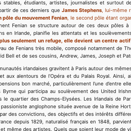
stables, étudiants, artistes, journalistes et surtout 
partir de ces derniers que
James Stephens
, lui-même r
un pôle du mouvement Fenian
, le second pôle étant org
ent Fenian se structure autour de ces deux pôles à pa
ons en Irlande, planifie les attentats et les soulèvem
 plus seulement un refuge, elle devient un centre act
noyau de Fenians très mobile, composé notamment de Tho
 Bell et de ses cousins, Andrew, James, Joseph et Pat
munautés irlandaises gravitent à Paris autour des mêmes 
 et aux alentours de l’Opéra et du Palais Royal. Ainsi, a
 pensions bon marché, particulièrement l’une d’entre el
es Byrne qui participa au soulèvement des United Iris
ans le quartier des Champs-Elysées. Les Irlandais de Par
ise passioniste anglophone située avenue de la Reine Hor
par des convictions, des objectifs et des intérêts différ
n France depuis 1829, naturalisé français en 1848, parvien
s et même des artistes. Quels que soient leur mode de vi