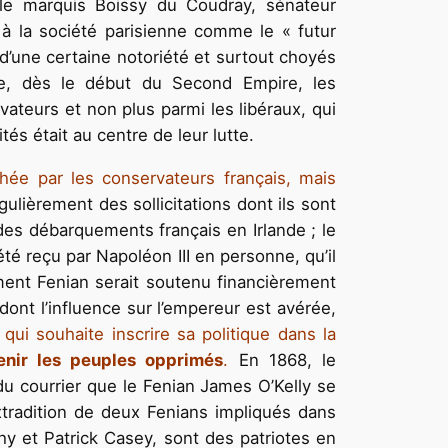
 le marquis Boissy du Coudray, sénateur
t à la société parisienne comme le « futur
d’une certaine notoriété et surtout choyés
e, dès le début du Second Empire, les
ateurs et non plus parmi les libéraux, qui
tés était au centre de leur lutte.
hée par les conservateurs français, mais
ulièrement des sollicitations dont ils sont
des débarquements français en Irlande ; le
té reçu par Napoléon III en personne, qu’il
ment Fenian serait soutenu financièrement
dont l’influence sur l’empereur est avérée,
qui souhaite inscrire sa politique dans la
enir les peuples opprimés
.
En 1868, le
du courrier que le Fenian James O’Kelly se
xtradition de deux Fenians impliqués dans
hy et Patrick Casey, sont des patriotes en