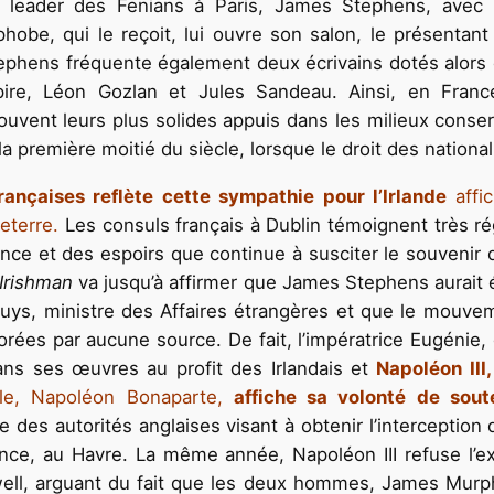
e leader des Fenians à Paris, James Stephens, avec
ophobe, qui le reçoit, lui ouvre son salon, le présentan
Stephens fréquente également deux écrivains dotés alors 
re, Léon Gozlan et Jules Sandeau. Ainsi, en Franc
uvent leurs plus solides appuis dans les milieux conserv
a première moitié du siècle, lorsque le droit des nationali
rançaises reflète cette sympathie pour l’Irlande
affic
eterre.
Les consuls français à Dublin témoignent très rég
ance et des espoirs que continue à susciter le souvenir 
Irishman
va jusqu’à affirmer que James Stephens aurait é
huys, ministre des Affaires étrangères et que le mouve
orées par aucune source. De fait, l’impératrice Eugénie, 
ns ses œuvres au profit des Irlandais et
Napoléon III,
cle, Napoléon Bonaparte,
affiche sa volonté de sout
des autorités anglaises visant à obtenir l’interception 
ance, au Havre. La même année, Napoléon III refuse l’e
nwell, arguant du fait que les deux hommes, James Murp