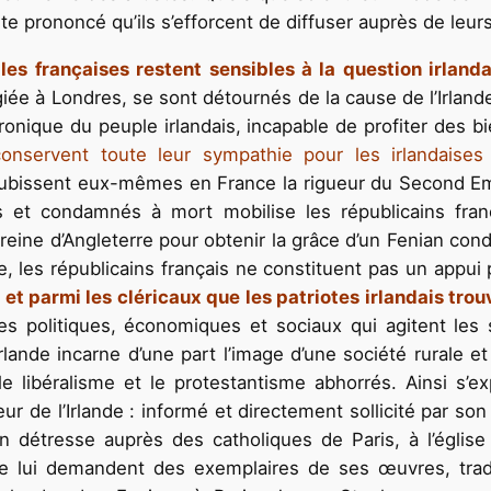
te prononcé qu’ils s’efforcent de diffuser auprès de leurs
elles françaises restent sensibles à la question irland
ugiée à Londres, se sont détournés de la cause de l’Irland
hronique du peuple irlandais, incapable de profiter des bie
 conservent toute leur sympathie pour les irlandaises
s subissent eux-mêmes en France la rigueur du Second E
 et condamnés à mort mobilise les républicains franç
 reine d’Angleterre pour obtenir la grâce d’un Fenian co
, les républicains français ne constituent pas un appui p
t parmi les cléricaux que les patriotes irlandais trou
es politiques, économiques et sociaux qui agitent les 
Irlande incarne d’une part l’image d’une société rurale e
 le libéralisme et le protestantisme abhorrés. Ainsi s’exp
r de l’Irlande : informé et directement sollicité par s
n détresse auprès des catholiques de Paris, à l’églis
 le lui demandent des exemplaires de ses œuvres, tradu