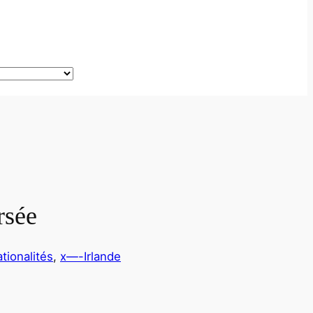
rsée
tionalités
, 
x—-Irlande