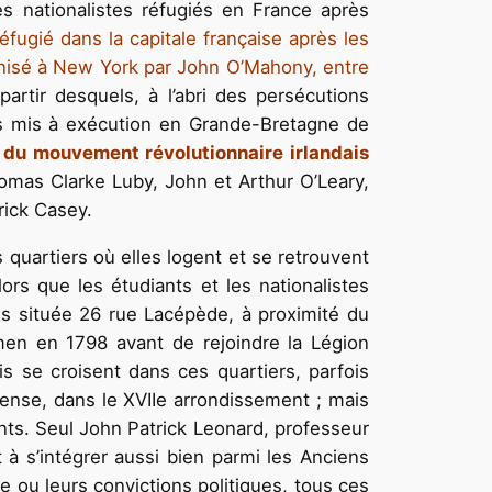
des nationalistes réfugiés en France après
éfugié dans la capitale française après les
anisé à New York par John O’Mahony, entre
rtir desquels, à l’abri des persécutions
ents mis à exécution en Grande-Bretagne de
if du mouvement révolutionnaire irlandais
mas Clarke Luby, John et Arthur O’Leary,
rick Casey.
quartiers où elles logent et se retrouvent
lors que les étudiants et les nationalistes
les située 26 rue Lacépède, à proximité du
hmen en 1798 avant de rejoindre la Légion
is se croisent dans ces quartiers, parfois
tense, dans le XVIIe arrondissement ; mais
ents. Seul John Patrick Leonard, professeur
t à s’intégrer aussi bien parmi les Anciens
e ou leurs convictions politiques, tous ces