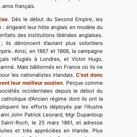
 amis français.
aise
. Dès le début du Second Empire, les
e : érigeant leur hôte anglais en modèle du
nfaits des institutions libérales anglaises.
; ils dénoncent d’autant plus volontiers
mpire. Ainsi, en 1867 et 1868, la campagne
ais réfugiés à Londres, et Victor Hugo,
ndamné. Mais bâillonnés en France où ils ne
our les nationalistes irlandais.
C’est donc
vent leur meilleur soutien
. Perçue comme
sociétés occidentales depuis le début du
t catholique d’Ancien régime dont ils ont la
liquent les efforts déployés par l’illustre
on ami John Patrick Leonard, Mgr Dupanloup
e Saint-Roch, le 25 mars 1861, et adresse
ites et très appréciées en Irlande. Plus