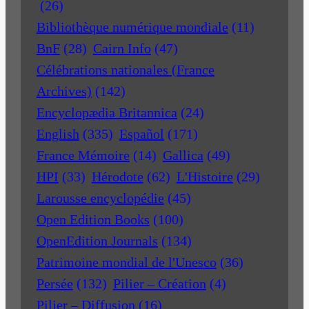
(26)
Bibliothèque numérique mondiale
(11)
BnF
(28)
Cairn Info
(47)
Célébrations nationales (France
Archives)
(142)
Encyclopædia Britannica
(24)
English
(335)
Español
(171)
France Mémoire
(14)
Gallica
(49)
HPI
(33)
Hérodote
(62)
L'Histoire
(29)
Larousse encyclopédie
(45)
Open Edition Books
(100)
OpenEdition Journals
(134)
Patrimoine mondial de l'Unesco
(36)
Persée
(132)
Pilier – Création
(4)
Pilier – Diffusion
(16)