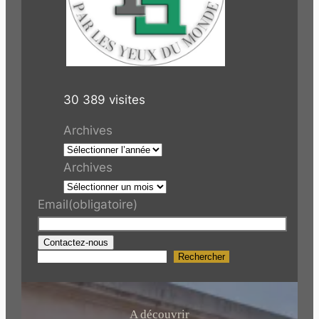
30 389 visites
Archives
Archives
Email
(obligatoire)
Contactez-nous
Rechercher
R
e
c
h
A découvrir