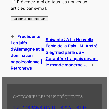
Prévenez-moi de tous les nouveaux
articles par e-mail.
←
Précédente :
Suivante :
A La Nouvelle
Les juifs
École de la Paix : M. André
d’Allemagne et la
Siegfried parle du «
domination
Caractère français devant
napoléonienne |
le monde moderne ».
→
Rétronews
CATÉGORIES LES PLUS FRÉQUENTES
1.2 L'EXPANSION DU XI° AU XIII°