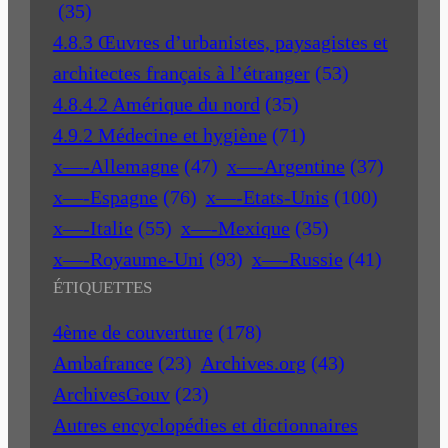
(35)
4.8.3 Œuvres d’urbanistes, paysagistes et
architectes français à l’étranger
(53)
4.8.4.2 Amérique du nord
(35)
4.9.2 Médecine et hygiène
(71)
x—-Allemagne
(47)
x—-Argentine
(37)
x—-Espagne
(76)
x—-Etats-Unis
(100)
x—-Italie
(55)
x—-Mexique
(35)
x—-Royaume-Uni
(93)
x—-Russie
(41)
ÉTIQUETTES
4ème de couverture
(178)
Ambafrance
(23)
Archives.org
(43)
ArchivesGouv
(23)
Autres encyclopédies et dictionnaires