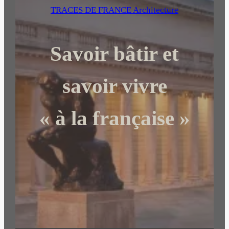
e
TRACES DE FRANCE Architecture
r
c
Savoir bâtir et
h
e
r
savoir vivre
« à la française »