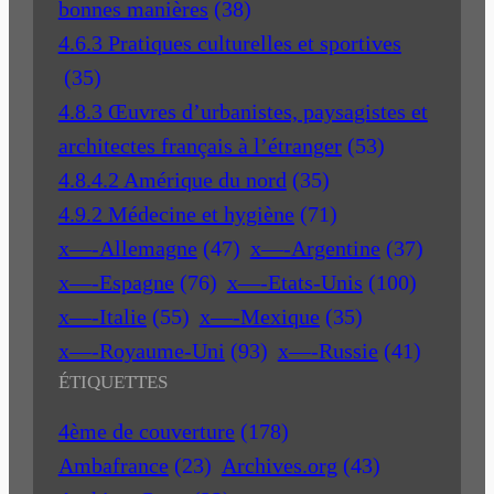
bonnes manières
(38)
4.6.3 Pratiques culturelles et sportives
(35)
4.8.3 Œuvres d’urbanistes, paysagistes et
architectes français à l’étranger
(53)
4.8.4.2 Amérique du nord
(35)
4.9.2 Médecine et hygiène
(71)
x—-Allemagne
(47)
x—-Argentine
(37)
x—-Espagne
(76)
x—-Etats-Unis
(100)
x—-Italie
(55)
x—-Mexique
(35)
x—-Royaume-Uni
(93)
x—-Russie
(41)
ÉTIQUETTES
4ème de couverture
(178)
Ambafrance
(23)
Archives.org
(43)