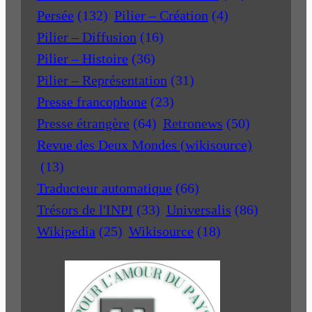
Persée
(132)
Pilier – Création
(4)
Pilier – Diffusion
(16)
Pilier – Histoire
(36)
Pilier – Représentation
(31)
Presse francophone
(23)
Presse étrangère
(64)
Retronews
(50)
Revue des Deux Mondes (wikisource)
(13)
Traducteur automatique
(66)
Trésors de l'INPI
(33)
Universalis
(86)
Wikipedia
(25)
Wikisource
(18)