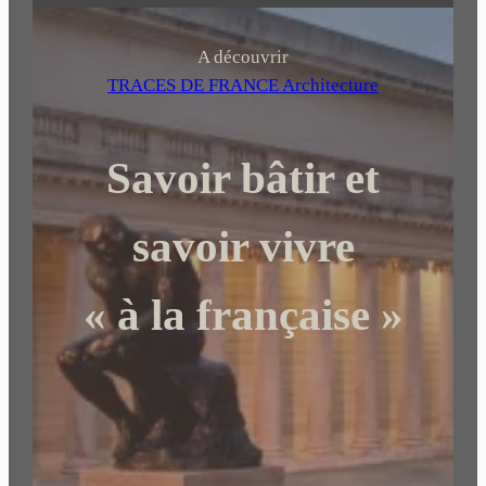
e
c
h
A découvrir
e
TRACES DE FRANCE Architecture
r
c
Savoir bâtir et
h
e
r
savoir vivre
« à la française »