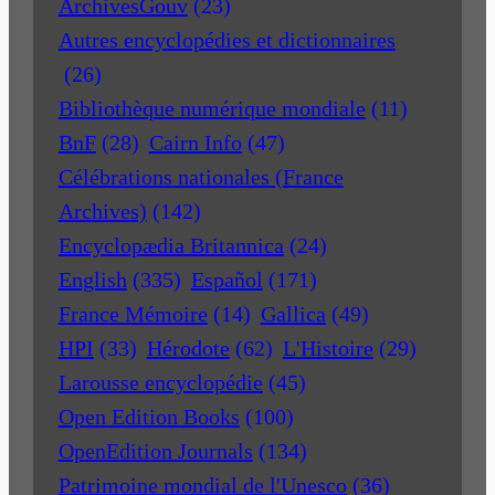
ArchivesGouv
(23)
Autres encyclopédies et dictionnaires
(26)
Bibliothèque numérique mondiale
(11)
BnF
(28)
Cairn Info
(47)
Célébrations nationales (France
Archives)
(142)
Encyclopædia Britannica
(24)
English
(335)
Español
(171)
France Mémoire
(14)
Gallica
(49)
HPI
(33)
Hérodote
(62)
L'Histoire
(29)
Larousse encyclopédie
(45)
Open Edition Books
(100)
OpenEdition Journals
(134)
Patrimoine mondial de l'Unesco
(36)