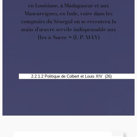
en Louisiane, à Madagascar et aux
Mascareignes, en Inde, voire dans les
comptoirs du Sénégal où se recrutera la
main-d’œuvre servile indispensable aux
Iles-à-Sucre » (L-P. MAY)
Catégories