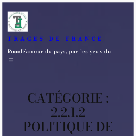
Aller
au
contenu
TRACES DE FRANCE
Pour l’amour du pays, par les yeux du monde
CATÉGORIE :
2.2.1.2
POLITIQUE DE