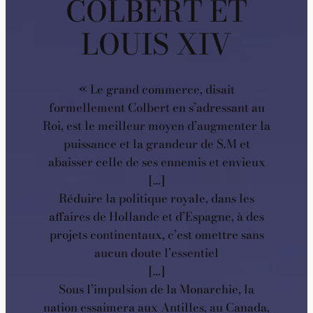
COLBERT ET
LOUIS XIV
« Le grand commerce, disait
formellement Colbert en s’adressant au
Roi, est le meilleur moyen d’augmenter la
puissance et la grandeur de S.M et
abaisser celle de ses ennemis et envieux
[…]
Réduire la politique royale, dans les
affaires de Hollande et d’Espagne, à des
projets continentaux, c’est omettre sans
aucun doute l’essentiel
[…]
Sous l’impulsion de la Monarchie, la
nation essaimera aux Antilles, au Canada,