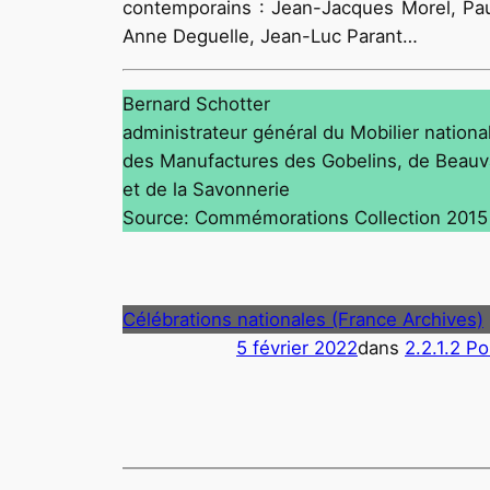
contemporains : Jean-Jacques Morel, Paul-
Anne Deguelle, Jean-Luc Parant…
Bernard Schotter
administrateur général du Mobilier nationa
des Manufactures des Gobelins, de Beauv
et de la Savonnerie
Source: Commémorations Collection 2015
Célébrations nationales (France Archives)
5 février 2022
dans
2.2.1.2 Po