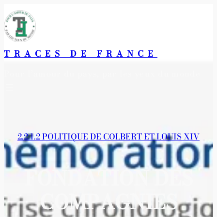
Aller
au
contenu
TRACES DE FRANCE
Pour l’amour du pays, par les yeux du monde
2.2.1.2 POLITIQUE DE COLBERT ET LOUIS XIV
FONDATION DES
COMPAGNIES