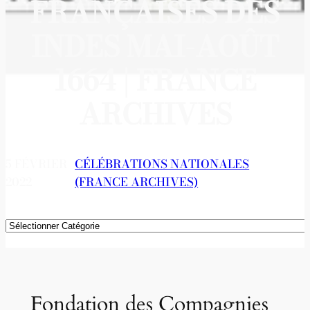
FRANÇAISES DES
INDES MAI-AOÛT
1664 | FRANCE
ARCHIVES
5 FÉVRIER
CÉLÉBRATIONS NATIONALES
2022
(FRANCE ARCHIVES)
Catégories
Fondation des Compagnies