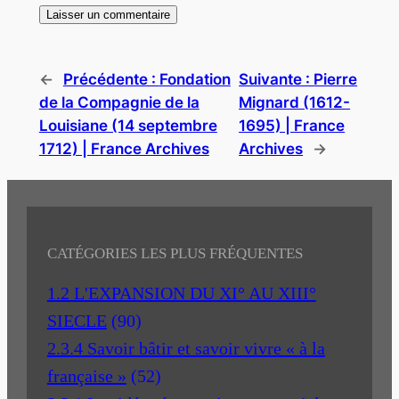
←
Précédente :
Fondation
Suivante :
Pierre
de la Compagnie de la
Mignard (1612-
Louisiane (14 septembre
1695) | France
1712) | France Archives
Archives
→
CATÉGORIES LES PLUS FRÉQUENTES
1.2 L'EXPANSION DU XI° AU XIII°
SIECLE
(90)
2.3.4 Savoir bâtir et savoir vivre « à la
française »
(52)