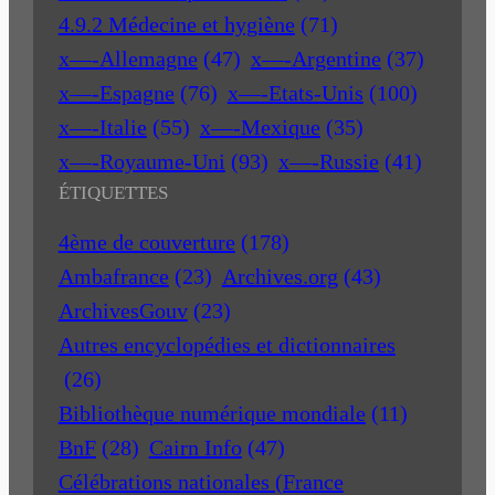
4.9.2 Médecine et hygiène
(71)
x—-Allemagne
(47)
x—-Argentine
(37)
x—-Espagne
(76)
x—-Etats-Unis
(100)
x—-Italie
(55)
x—-Mexique
(35)
x—-Royaume-Uni
(93)
x—-Russie
(41)
ÉTIQUETTES
4ème de couverture
(178)
Ambafrance
(23)
Archives.org
(43)
ArchivesGouv
(23)
Autres encyclopédies et dictionnaires
(26)
Bibliothèque numérique mondiale
(11)
BnF
(28)
Cairn Info
(47)
Célébrations nationales (France