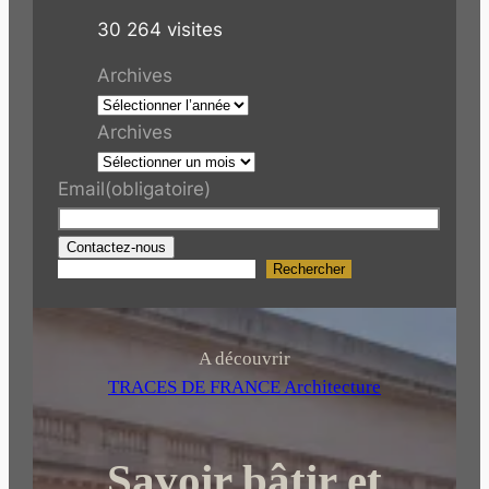
30 264 visites
Archives
Archives
Email
(obligatoire)
Contactez-nous
Rechercher
R
e
c
h
A découvrir
e
TRACES DE FRANCE Architecture
r
c
Savoir bâtir et
h