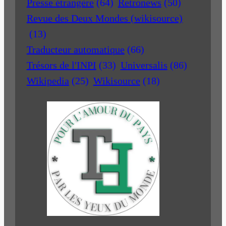
Presse étrangère
(64)
Retronews
(50)
Revue des Deux Mondes (wikisource)
(13)
Traducteur automatique
(66)
Trésors de l'INPI
(33)
Universalis
(86)
Wikipedia
(25)
Wikisource
(18)