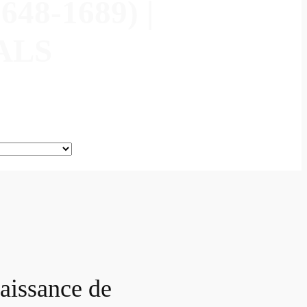
8-1689) |
ALS
naissance de