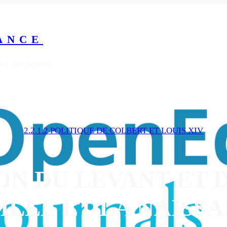
ANCE
yeux du monde
2.2.1.2 POLITIQUE DE COLBERT ET LOUIS XIV
ON DU LEVANT ET D
LLE ET LA NAISS