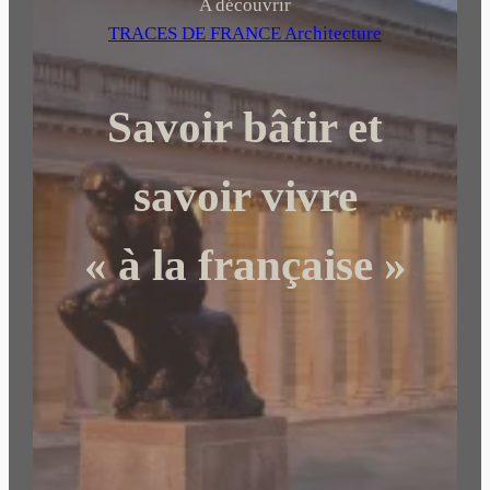
h
A découvrir
e
TRACES DE FRANCE Architecture
r
c
Savoir bâtir et
h
e
r
savoir vivre
« à la française »