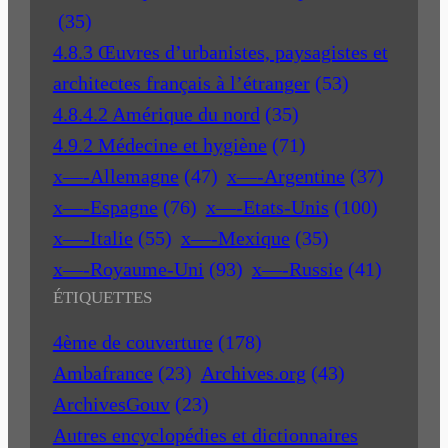
(35)
4.8.3 Œuvres d’urbanistes, paysagistes et
architectes français à l’étranger
(53)
4.8.4.2 Amérique du nord
(35)
4.9.2 Médecine et hygiène
(71)
x—-Allemagne
(47)
x—-Argentine
(37)
x—-Espagne
(76)
x—-Etats-Unis
(100)
x—-Italie
(55)
x—-Mexique
(35)
x—-Royaume-Uni
(93)
x—-Russie
(41)
ÉTIQUETTES
4ème de couverture
(178)
Ambafrance
(23)
Archives.org
(43)
ArchivesGouv
(23)
Autres encyclopédies et dictionnaires