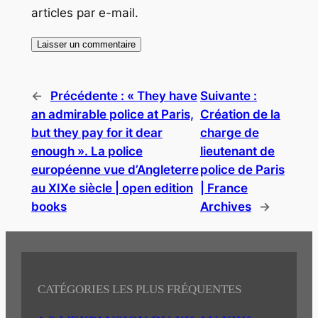
articles par e-mail.
←
Précédente :
« They have
Suivante :
an admirable police at Paris,
Création de la
but they pay for it dear
charge de
enough ». La police
lieutenant de
européenne vue d’Angleterre
police de Paris
au XIXe siècle | open edition
| France
books
Archives
→
CATÉGORIES LES PLUS FRÉQUENTES