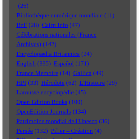
(26)
Bibliothèque numérique mondiale
(11)
BnF
(28)
Cairn Info
(47)
Célébrations nationales (France
Archives)
(142)
Encyclopædia Britannica
(24)
English
(335)
Español
(171)
France Mémoire
(14)
Gallica
(49)
HPI
(33)
Hérodote
(62)
L'Histoire
(29)
Larousse encyclopédie
(45)
Open Edition Books
(100)
OpenEdition Journals
(134)
Patrimoine mondial de l'Unesco
(36)
Persée
(132)
Pilier – Création
(4)