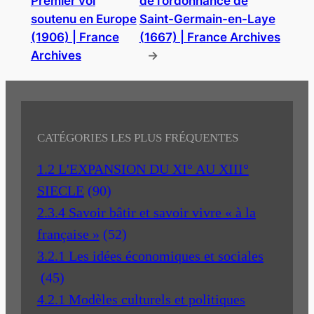
Premier vol
de l’ordonnance de
soutenu en Europe
Saint-Germain-en-Laye
(1906) | France
(1667) | France Archives
Archives
→
CATÉGORIES LES PLUS FRÉQUENTES
1.2 L'EXPANSION DU XI° AU XIII°
SIECLE
(90)
2.3.4 Savoir bâtir et savoir vivre « à la
française »
(52)
3.2.1 Les idées économiques et sociales
(45)
4.2.1 Modèles culturels et politiques