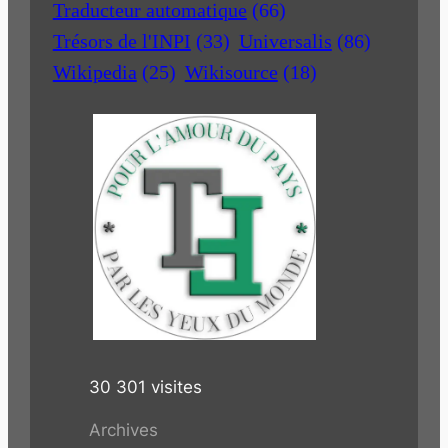
Traducteur automatique
(66)
Trésors de l'INPI
(33)
Universalis
(86)
Wikipedia
(25)
Wikisource
(18)
30 301 visites
Archives