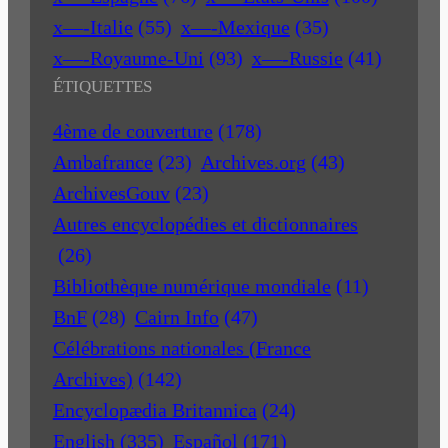
x—-Italie
(55)
x—-Mexique
(35)
x—-Royaume-Uni
(93)
x—-Russie
(41)
ÉTIQUETTES
4ème de couverture
(178)
Ambafrance
(23)
Archives.org
(43)
ArchivesGouv
(23)
Autres encyclopédies et dictionnaires
(26)
Bibliothèque numérique mondiale
(11)
BnF
(28)
Cairn Info
(47)
Célébrations nationales (France
Archives)
(142)
Encyclopædia Britannica
(24)
English
(335)
Español
(171)