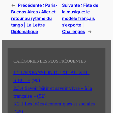
←
Précédente :
Paris-
Suivante :
Fête de
Buenos Aires : Aller et
la musique: le
retour au rythme du
modèle français
tango | La Lettre
s’exporte |
Diplomatique
Challenges
→
CATÉGORIES LES PLUS FRÉQUENTES
1.2 L'EXPANSION DU XI° AU XIII°
SIECLE
(90)
2.3.4 Savoir bâtir et savoir vivre « à la
française »
(52)
3.2.1 Les idées économiques et sociales
(45)