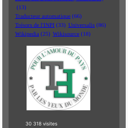
(13)
Traducteur automatique
(66)
Trésors de l'INPI
(33)
Universalis
(86)
Wikipedia
(25)
Wikisource
(18)
30 318 visites