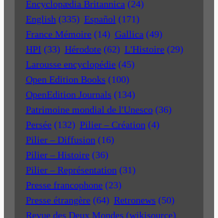
Encyclopædia Britannica
(24)
English
(335)
Español
(171)
France Mémoire
(14)
Gallica
(49)
HPI
(33)
Hérodote
(62)
L'Histoire
(29)
Larousse encyclopédie
(45)
Open Edition Books
(100)
OpenEdition Journals
(134)
Patrimoine mondial de l'Unesco
(36)
Persée
(132)
Pilier – Création
(4)
Pilier – Diffusion
(16)
Pilier – Histoire
(36)
Pilier – Représentation
(31)
Presse francophone
(23)
Presse étrangère
(64)
Retronews
(50)
Revue des Deux Mondes (wikisource)