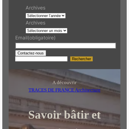
Archives
Archives
Email
(obligatoire)
Contactez-nous
Rechercher
R
e
c
h
A découvrir
e
TRACES DE FRANCE Architecture
r
c
Savoir bâtir et
h
e
r