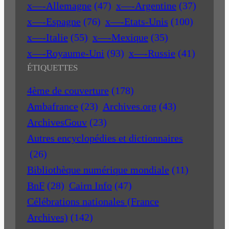
x—-Allemagne
(47)
x—-Argentine
(37)
x—-Espagne
(76)
x—-Etats-Unis
(100)
x—-Italie
(55)
x—-Mexique
(35)
x—-Royaume-Uni
(93)
x—-Russie
(41)
ÉTIQUETTES
4ème de couverture
(178)
Ambafrance
(23)
Archives.org
(43)
ArchivesGouv
(23)
Autres encyclopédies et dictionnaires
(26)
Bibliothèque numérique mondiale
(11)
BnF
(28)
Cairn Info
(47)
Célébrations nationales (France
Archives)
(142)