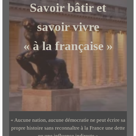
Savoir bâtir et
h
e
r
savoir vivre
« à la française »
« Aucune nation, aucune démocratie ne peut écrire sa
propre histoire sans reconnaître à la France une dette
ou une influence indirecte »