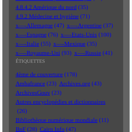
4.8.4.2 Amérique du nord
(35)
4.9.2 Médecine et hygiène
(71)
x—-Allemagne
(47)
x—-Argentine
(37)
x—-Espagne
(76)
x—-Etats-Unis
(100)
x—-Italie
(55)
x—-Mexique
(35)
x—-Royaume-Uni
(93)
x—-Russie
(41)
ÉTIQUETTES
4ème de couverture
(178)
Ambafrance
(23)
Archives.org
(43)
ArchivesGouv
(23)
Autres encyclopédies et dictionnaires
(26)
Bibliothèque numérique mondiale
(11)
BnF
(28)
Cairn Info
(47)