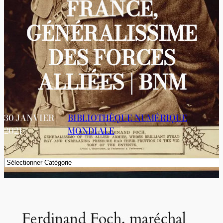
FRANCE,
GÉNÉRALISSIME
DES FORCES
ALLIÉES | BNM
30 JANVIER
BIBLIOTHÈQUE NUMÉRIQUE
2021
MONDIALE
Catégories
Ferdinand Foch, maréchal