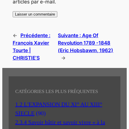
articles par e-mail.
←
Précédente :
Suivante :
Age Of
François Xavier
Revolution 1789 -1848
Tourte |
(Eric Hobsbawm, 1962)
CHRISTIE’S
→
CATÉGORIES LES PLUS FRÉQUENTES
1.2 L'EXPANSION DU XI° AU XIII°
SIECLE
(90)
2.3.4 Savoir bâtir et savoir vivre « à la