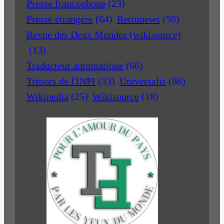
Presse francophone
(23)
Presse étrangère
(64)
Retronews
(50)
Revue des Deux Mondes (wikisource)
(13)
Traducteur automatique
(66)
Trésors de l'INPI
(33)
Universalis
(86)
Wikipedia
(25)
Wikisource
(18)