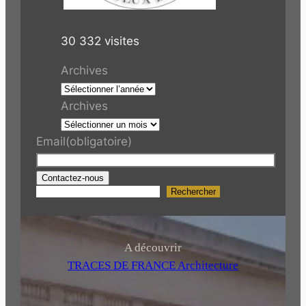
30 332 visites
Archives
Archives
Email
(obligatoire)
Contactez-nous
Rechercher
R
e
c
h
A découvrir
e
TRACES DE FRANCE Architecture
r
c