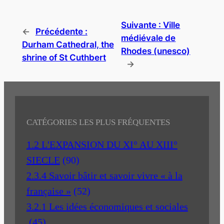
Suivante :
Ville
←
Précédente :
médiévale de
Durham Cathedral, the
Rhodes (unesco)
shrine of St Cuthbert
→
CATÉGORIES LES PLUS FRÉQUENTES
1.2 L'EXPANSION DU XI° AU XIII°
SIECLE
(90)
2.3.4 Savoir bâtir et savoir vivre « à la
française »
(52)
3.2.1 Les idées économiques et sociales
(45)