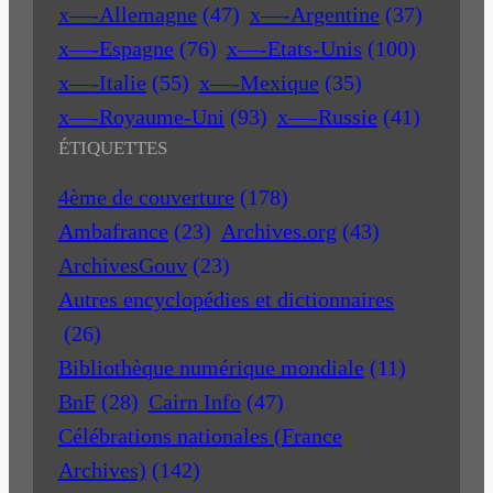
x—-Allemagne
(47)
x—-Argentine
(37)
x—-Espagne
(76)
x—-Etats-Unis
(100)
x—-Italie
(55)
x—-Mexique
(35)
x—-Royaume-Uni
(93)
x—-Russie
(41)
ÉTIQUETTES
4ème de couverture
(178)
Ambafrance
(23)
Archives.org
(43)
ArchivesGouv
(23)
Autres encyclopédies et dictionnaires
(26)
Bibliothèque numérique mondiale
(11)
BnF
(28)
Cairn Info
(47)
Célébrations nationales (France
Archives)
(142)