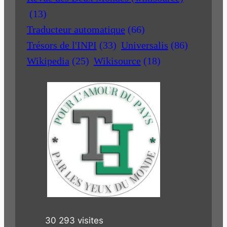
(13)
Traducteur automatique
(66)
Trésors de l'INPI
(33)
Universalis
(86)
Wikipedia
(25)
Wikisource
(18)
30 293 visites