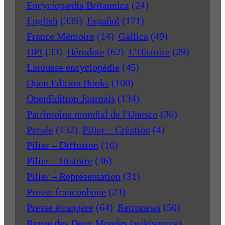
Encyclopædia Britannica
(24)
English
(335)
Español
(171)
France Mémoire
(14)
Gallica
(49)
HPI
(33)
Hérodote
(62)
L'Histoire
(29)
Larousse encyclopédie
(45)
Open Edition Books
(100)
OpenEdition Journals
(134)
Patrimoine mondial de l'Unesco
(36)
Persée
(132)
Pilier – Création
(4)
Pilier – Diffusion
(16)
Pilier – Histoire
(36)
Pilier – Représentation
(31)
Presse francophone
(23)
Presse étrangère
(64)
Retronews
(50)
Revue des Deux Mondes (wikisource)