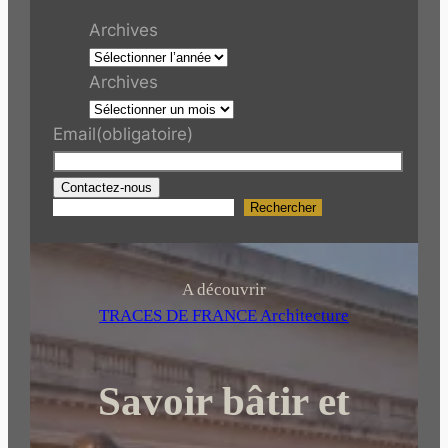
Archives
Archives
Email
(obligatoire)
Contactez-nous
Rechercher
R
e
c
h
A découvrir
e
TRACES DE FRANCE Architecture
r
c
Savoir bâtir et
h
e
r