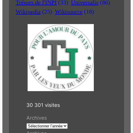
Trésors de l'INPI
(33)
Universalis
(86)
Wikipedia
(25)
Wikisource
(18)
30 301 visites
Archives