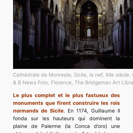
Cathédrale de Monreale, Sicile, la nef, XIIe siècle. 
& B News Foto, Florence, The Bridgeman Art Libra
Le plus complet et le plus fastueux des
monuments que firent construire les rois
normands de Sicile
. En 1174, Guillaume II
fonda sur les hauteurs qui dominent la
plaine de Palerme (la Conca d’oro) une