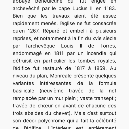
abbaye bénédictine qui fut érigée en
archevêché par le pape Lucius III en 1183.
Bien que les travaux aient été assez
rapidement menés, l’église ne fut consacrée
qu’en 1267. Réparé et embelli à plusieurs
reprises, et notamment à la fin du xvie siècle
par l’archevêque Louis II de Torres,
endommagé en 1811 par un incendie qui
détruisit en particulier les tombes royales,
l’édifice fut restauré de 1817 à 1859. Au
niveau du plan, Monreale présente quelques
variantes intéressantes de la formule
basilicale (neuvième travée de la nef
remplacée par un mur plein ; vaste transept ;
travée de chœur en avant de chacune des
trois absides du chevet). Mais c’est surtout
son décor polychrome qui a fait la célébrité
de l’édifice. L’intérieur est entièrement