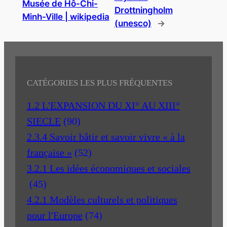
Musée de Hô-Chi-
Drottningholm
Minh-Ville | wikipedia
(unesco)
→
CATÉGORIES LES PLUS FRÉQUENTES
1.2 L'EXPANSION DU XI° AU XIII°
SIECLE
(90)
2.3.4 Savoir bâtir et savoir vivre « à la
française »
(52)
3.2.1 Les idées économiques et sociales
(45)
4.2.1 Modèles culturels et politiques
pour l'Europe
(74)