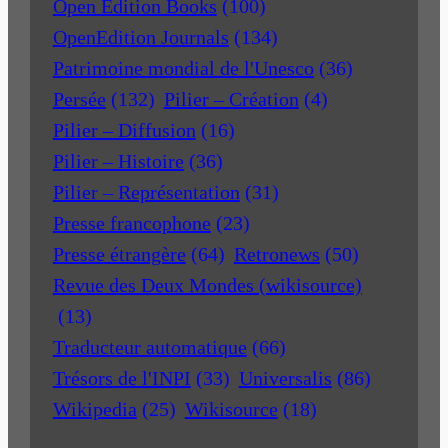
Open Edition Books
(100)
OpenEdition Journals
(134)
Patrimoine mondial de l'Unesco
(36)
Persée
(132)
Pilier – Création
(4)
Pilier – Diffusion
(16)
Pilier – Histoire
(36)
Pilier – Représentation
(31)
Presse francophone
(23)
Presse étrangère
(64)
Retronews
(50)
Revue des Deux Mondes (wikisource)
(13)
Traducteur automatique
(66)
Trésors de l'INPI
(33)
Universalis
(86)
Wikipedia
(25)
Wikisource
(18)