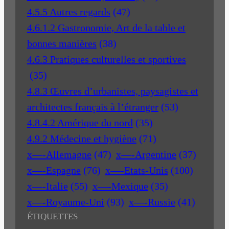
4.5.5 Autres regards
(47)
4.6.1.2 Gastronomie, Art de la table et
bonnes manières
(38)
4.6.3 Pratiques culturelles et sportives
(35)
4.8.3 Œuvres d’urbanistes, paysagistes et
architectes français à l’étranger
(53)
4.8.4.2 Amérique du nord
(35)
4.9.2 Médecine et hygiène
(71)
x—-Allemagne
(47)
x—-Argentine
(37)
x—-Espagne
(76)
x—-Etats-Unis
(100)
x—-Italie
(55)
x—-Mexique
(35)
x—-Royaume-Uni
(93)
x—-Russie
(41)
ÉTIQUETTES