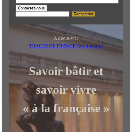
Contactez-nous
Rechercher
R
e
c
h
A découvrir
e
TRACES DE FRANCE Architecture
r
c
Savoir bâtir et
h
e
r
savoir vivre
« à la française »