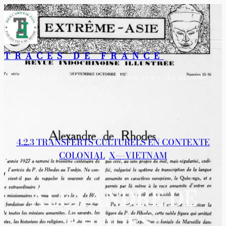
Aller
au
contenu
TRACES DE FRANCE
Pour l’amour du pays, par les yeux du monde
4.2.3 TRANSFERTS CULTURELS EN CONTEXTE
COLONIAL
, 
X—-VIETNAM
ALEXANDRE DE
RHODES |