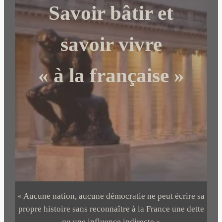
Savoir bâtir et
h
e
r
savoir vivre
« à la française »
« Aucune nation, aucune démocratie ne peut écrire sa
propre histoire sans reconnaître à la France une dette
ou une influence indirecte »