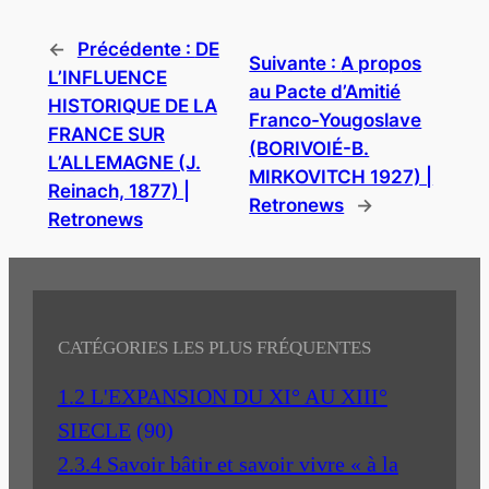
←
Précédente :
DE
Suivante :
A propos
L’INFLUENCE
au Pacte d’Amitié
HISTORIQUE DE LA
Franco-Yougoslave
FRANCE SUR
(BORIVOIÉ-B.
L’ALLEMAGNE (J.
MIRKOVITCH 1927) |
Reinach, 1877) |
Retronews
→
Retronews
CATÉGORIES LES PLUS FRÉQUENTES
1.2 L'EXPANSION DU XI° AU XIII°
SIECLE
(90)
2.3.4 Savoir bâtir et savoir vivre « à la