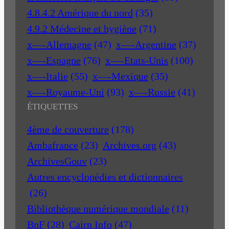
4.8.4.2 Amérique du nord
(35)
4.9.2 Médecine et hygiène
(71)
x—-Allemagne
(47)
x—-Argentine
(37)
x—-Espagne
(76)
x—-Etats-Unis
(100)
x—-Italie
(55)
x—-Mexique
(35)
x—-Royaume-Uni
(93)
x—-Russie
(41)
ÉTIQUETTES
4ème de couverture
(178)
Ambafrance
(23)
Archives.org
(43)
ArchivesGouv
(23)
Autres encyclopédies et dictionnaires
(26)
Bibliothèque numérique mondiale
(11)
BnF
(28)
Cairn Info
(47)