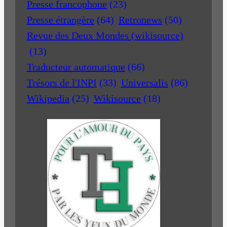
Presse francophone
(23)
Presse étrangère
(64)
Retronews
(50)
Revue des Deux Mondes (wikisource)
(13)
Traducteur automatique
(66)
Trésors de l'INPI
(33)
Universalis
(86)
Wikipedia
(25)
Wikisource
(18)