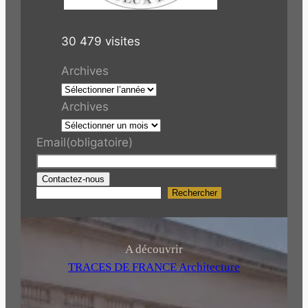
30 479 visites
Archives
Archives
Email
(obligatoire)
Contactez-nous
Rechercher
R
e
c
h
A découvrir
e
TRACES DE FRANCE Architecture
r
c