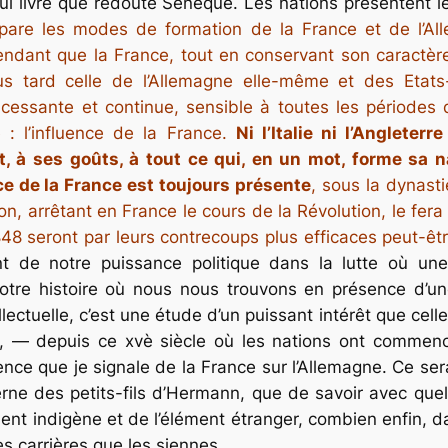
 livre que redoute Sénèque. Les nations présentent 
pare les modes de formation de la France et de l’Al
endant que la France, tout en conservant son caractère
 plus tard celle de l’Allemagne elle-même et des Etat
cessante et continue, sensible à toutes les périodes de
: l’influence de la France.
Ni l’Italie ni l’Angleter
, à ses goûts, à tout ce qui, en un mot, forme sa
nce de la France est toujours présente
, sous la dynast
 arrêtant en France le cours de la Révolution, le fera 
 seront par leurs contrecoups plus efficaces peut-être 
 de notre puissance politique dans la lutte où une 
notre histoire où nous nous trouvons en présence d’un
llectuelle, c’est une étude d’un puissant intérêt que cell
 depuis ce xvè siècle où les nations ont commencé
nce que je signale de la France sur l’Allemagne. Ce sera
nterne des petits-fils d’Hermann, que de savoir avec q
ément indigène et de l’élément étranger, combien enfin, 
s carrières que les siennes.