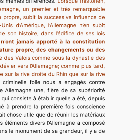
les mêmes différences.
Lorsque l’historien,
lemagne, un premier et très remarquable
 propre, subit la successive influence de
s-Unis d’Amérique, l’Allemagne n’en subit
 son histoire, dans l’édifice de ses lois
re n’ont jamais apporté à la constitution
 nature propre, des changements ou des
ie des Valois comme sous la dynastie des
dévier vers l’Allemagne; comme plus tard,
sur la rive droite du Rhin que sur la rive
criminelle folie nous a engagés contre
e Allemagne une, fière de sa supériorité
e qui consiste à établir quelle a été, depuis
 à prendre la première fois conscience
it chose utile que de réunir les matériaux
uels éléments divers l’Allemagne a composé
dans le monument de sa grandeur, il y a de