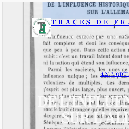
Aller
au
TRACES DE F
contenu
Pour l’amour du pays, par le
4.2.1 MODÈ
DE L’INFLUE
SUR L’ALL