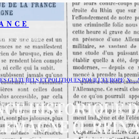
RANCE
s yeux du monde
LES CULTURELS ET POLITIQUES POUR L’EUROPE
, 
X—-
NCE HISTORIQUE 
EMAGNE (J. REINAC