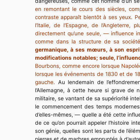
dangereuses, comme cet homme d’un seul
en remontant le cours des siècles, com
contraste apparaît bientôt à ses yeux. P
l’Italie, de l’Espagne, de l’Angleterre,
directement qu’une seule, — influence in
comme dans la structure de sa société 
germanique, à ses mœurs, à son esprit
modifications notables; seule, l’influe
Bourbons, comme encore lorsque Napoléon,
lorsque les événements de 1830 et de 1848
gauche.
Au lendemain de l’effondrement
l’Allemagne, à cette heure si grave de 
militaire, se vantant de sa supériorité inte
le commencement des temps modernes, —
d’elles-mêmes, — quelle a été cette influe
de ce qu’on pourrait appeler l’histoire i
son génie, quelles sont les parts de l’él
pierres et de marbres empruntés à d’autre