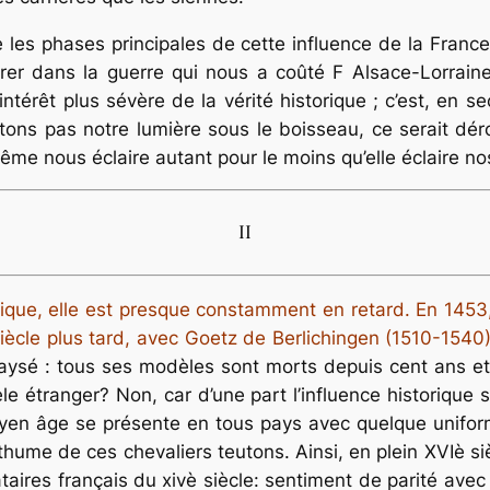
e les phases principales de cette influence de la France
rer dans la guerre qui nous a coûté F Alsace-Lorraine
intérêt plus sévère de la vérité historique ; c’est, en 
ons pas notre lumière sous le boisseau, ce serait déro
 même nous éclaire autant pour le moins qu’elle éclaire n
II
nique, elle est presque constamment en retard. En 1453,
siècle plus tard, avec Goetz de Berlichingen (1510-1540)
paysé : tous ses modèles sont morts depuis cent ans et
 étranger? Non, car d’une part l’influence historique s
moyen âge se présente en tous pays avec quelque uniformi
osthume de ces chevaliers teutons. Ainsi, en plein XVIè s
taires français du xivè siècle: sentiment de parité avec l