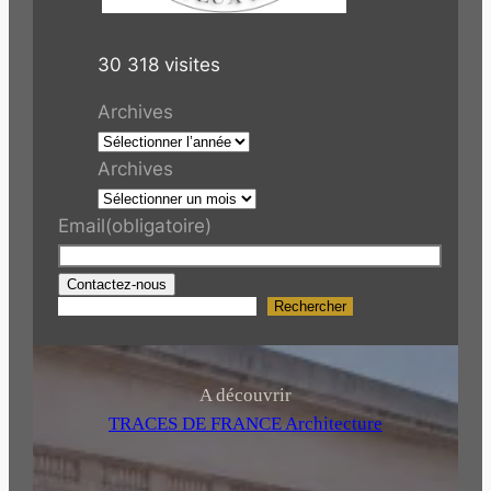
30 318 visites
Archives
Archives
Email
(obligatoire)
Contactez-nous
Rechercher
R
e
c
h
A découvrir
e
TRACES DE FRANCE Architecture
r
c