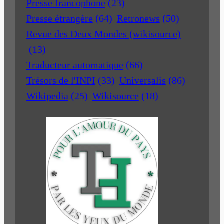
Presse francophone
(23)
Presse étrangère
(64)
Retronews
(50)
Revue des Deux Mondes (wikisource)
(13)
Traducteur automatique
(66)
Trésors de l'INPI
(33)
Universalis
(86)
Wikipedia
(25)
Wikisource
(18)