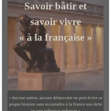
Savoir bâtir et
h
e
r
savoir vivre
« à la française »
« Aucune nation, aucune démocratie ne peut écrire sa
propre histoire sans reconnaître à la France une dette
ou une influence indirecte »