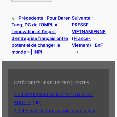
←
Précédente :
Pour Daren
Suivante :
Tang, DG de l’OMPI, «
PRESSE
l’innovation et l’esprit
VIETNAMIENNE
d’entreprise français ont le
(France-
potentiel de changer le
Vietnam) | BnF
monde » | INPI
→
CATÉGORIES LES PLUS FRÉQUENTES
1.2 L'EXPANSION DU XI° AU XIII°
SIECLE
(90)
2.3.4 Savoir bâtir et savoir vivre « à la