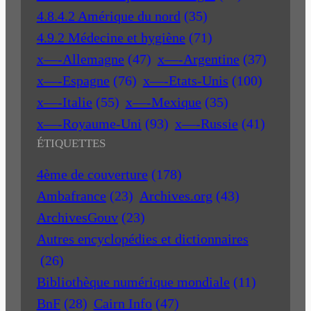
4.8.4.2 Amérique du nord
(35)
4.9.2 Médecine et hygiène
(71)
x—-Allemagne
(47)
x—-Argentine
(37)
x—-Espagne
(76)
x—-Etats-Unis
(100)
x—-Italie
(55)
x—-Mexique
(35)
x—-Royaume-Uni
(93)
x—-Russie
(41)
ÉTIQUETTES
4ème de couverture
(178)
Ambafrance
(23)
Archives.org
(43)
ArchivesGouv
(23)
Autres encyclopédies et dictionnaires
(26)
Bibliothèque numérique mondiale
(11)
BnF
(28)
Cairn Info
(47)