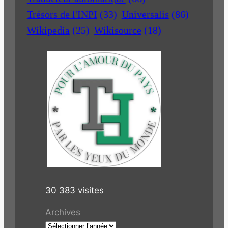
Trésors de l'INPI
(33)
Universalis
(86)
Wikipedia
(25)
Wikisource
(18)
30 383 visites
Archives