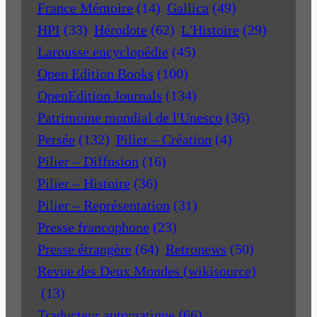
France Mémoire
(14)
Gallica
(49)
HPI
(33)
Hérodote
(62)
L'Histoire
(29)
Larousse encyclopédie
(45)
Open Edition Books
(100)
OpenEdition Journals
(134)
Patrimoine mondial de l'Unesco
(36)
Persée
(132)
Pilier – Création
(4)
Pilier – Diffusion
(16)
Pilier – Histoire
(36)
Pilier – Représentation
(31)
Presse francophone
(23)
Presse étrangère
(64)
Retronews
(50)
Revue des Deux Mondes (wikisource)
(13)
Traducteur automatique
(66)