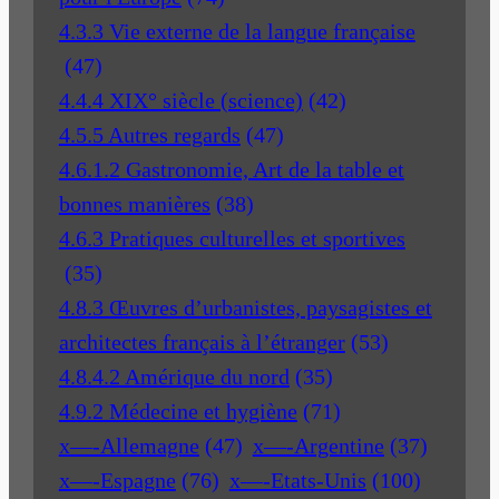
4.3.3 Vie externe de la langue française
(47)
4.4.4 XIX° siècle (science)
(42)
4.5.5 Autres regards
(47)
4.6.1.2 Gastronomie, Art de la table et
bonnes manières
(38)
4.6.3 Pratiques culturelles et sportives
(35)
4.8.3 Œuvres d’urbanistes, paysagistes et
architectes français à l’étranger
(53)
4.8.4.2 Amérique du nord
(35)
4.9.2 Médecine et hygiène
(71)
x—-Allemagne
(47)
x—-Argentine
(37)
x—-Espagne
(76)
x—-Etats-Unis
(100)