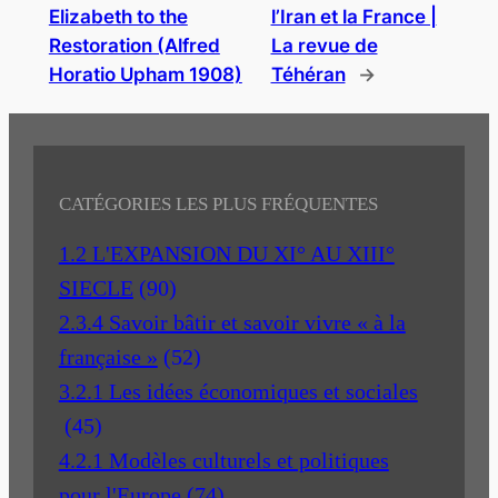
Elizabeth to the
l’Iran et la France |
Restoration (Alfred
La revue de
Horatio Upham 1908)
Téhéran
→
CATÉGORIES LES PLUS FRÉQUENTES
1.2 L'EXPANSION DU XI° AU XIII°
SIECLE
(90)
2.3.4 Savoir bâtir et savoir vivre « à la
française »
(52)
3.2.1 Les idées économiques et sociales
(45)
4.2.1 Modèles culturels et politiques
pour l'Europe
(74)