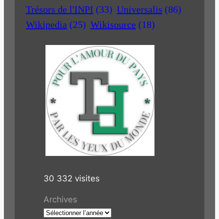
Trésors de l'INPI
(33)
Universalis
(86)
Wikipedia
(25)
Wikisource
(18)
30 332 visites
Archives