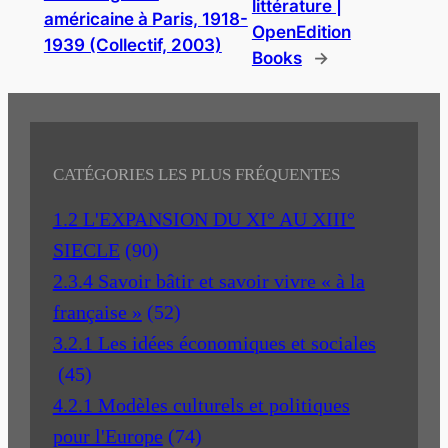
littérature |
américaine à Paris, 1918-
OpenEdition
1939 (Collectif, 2003)
Books
→
CATÉGORIES LES PLUS FRÉQUENTES
1.2 L'EXPANSION DU XI° AU XIII°
SIECLE
(90)
2.3.4 Savoir bâtir et savoir vivre « à la
française »
(52)
3.2.1 Les idées économiques et sociales
(45)
4.2.1 Modèles culturels et politiques
pour l'Europe
(74)