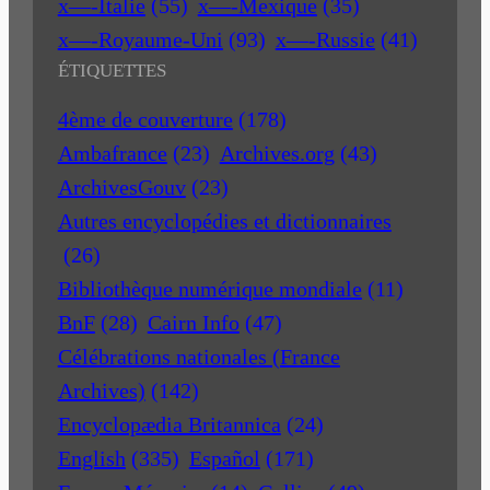
x—-Italie
(55)
x—-Mexique
(35)
x—-Royaume-Uni
(93)
x—-Russie
(41)
ÉTIQUETTES
4ème de couverture
(178)
Ambafrance
(23)
Archives.org
(43)
ArchivesGouv
(23)
Autres encyclopédies et dictionnaires
(26)
Bibliothèque numérique mondiale
(11)
BnF
(28)
Cairn Info
(47)
Célébrations nationales (France
Archives)
(142)
Encyclopædia Britannica
(24)
English
(335)
Español
(171)