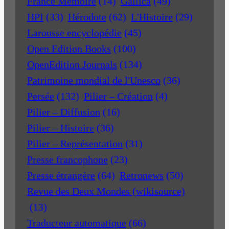
France Mémoire
(14)
Gallica
(49)
HPI
(33)
Hérodote
(62)
L'Histoire
(29)
Larousse encyclopédie
(45)
Open Edition Books
(100)
OpenEdition Journals
(134)
Patrimoine mondial de l'Unesco
(36)
Persée
(132)
Pilier – Création
(4)
Pilier – Diffusion
(16)
Pilier – Histoire
(36)
Pilier – Représentation
(31)
Presse francophone
(23)
Presse étrangère
(64)
Retronews
(50)
Revue des Deux Mondes (wikisource)
(13)
Traducteur automatique
(66)