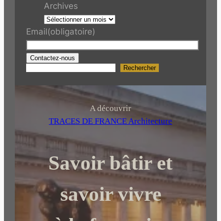
Archives
Email
(obligatoire)
Contactez-nous
Rechercher
R
e
c
h
A découvrir
e
TRACES DE FRANCE Architecture
r
c
Savoir bâtir et
h
e
r
savoir vivre