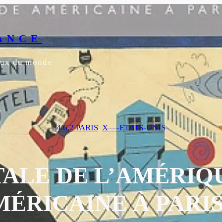
ANCE
yeux du monde
4.6.2 PARIS
, 
X—-ETATS-UNIS
TALE DE L’AMÉRIQU
ÉRICAINE À PARIS, 