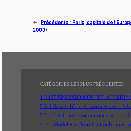
←
Précédente :
Paris, capitale de l’Euro
2003)
CATÉGORIES LES PLUS FRÉQUENTES
1.2 L'EXPANSION DU XI° AU XIII°
2.3.4 Savoir bâtir et savoir vivre « à l
3.2.1 Les idées économiques et social
4.2.1 Modèles culturels et politiques 