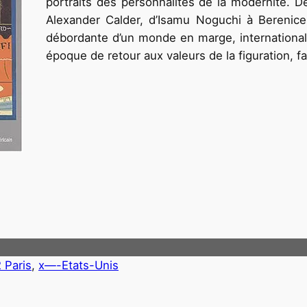
portraits des personnalités de la modernité. D
Alexander Calder, d’Isamu Noguchi à Berenice
débordante d’un monde en marge, international 
époque de retour aux valeurs de la figuration, f
2 Paris
, 
x—-Etats-Unis