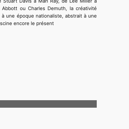
e Stuart Davis à Man Ray, de Lee Miller à
 Abbott ou Charles Demuth, la créativité
à une époque nationaliste, abstrait à une
ascine encore le présent