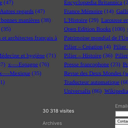
e
(47)
Encyclopædia Britannica
(
 Autres regards
(47)
France Mémoire
(14)
Gall
t bonnes manières
(38)
L'Histoire
(29)
Larousse e
(35)
Open Edition Books
(100)
et architectes français à
Patrimoine mondial de l'U
Pilier – Création
(4)
Pilier
Médecine et hygiène
(71)
Pilier – Histoire
(36)
Pilie
37)
x—-Espagne
(76)
Presse francophone
(23)
Pr
x—-Mexique
(35)
Revue des Deux Mondes (w
1)
Traducteur automatique
(6
Universalis
(86)
Wikipedi
Email
30 318 visites
Conta
Archives