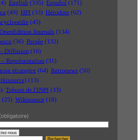
24)
English
(335)
Español
(171)
ica
(49)
HPI
(33)
Hérodote
(62)
ncyclopédie
(45)
OpenEdition Journals
(134)
nesco
(36)
Persée
(132)
 – Diffusion
(16)
r – Représentation
(31)
esse étrangère
(64)
Retronews
(50)
ikisource)
(13)
6)
Trésors de l'INPI
(33)
a
(25)
Wikisource
(18)
(obligatoire)
ctez-nous
Rechercher