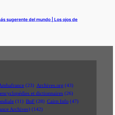
más sugerente del mundo | Los ojos de
Ambafrance
(23)
Archives.org
(43)
encyclopédies et dictionnaires
(26)
ondiale
(11)
BnF
(28)
Cairn Info
(47)
rance Archives)
(142)