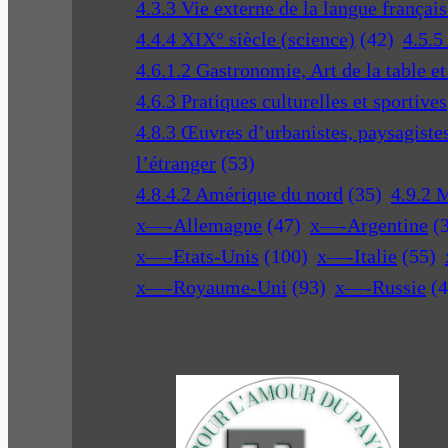
4.3.3 Vie externe de la langue français
4.4.4 XIX° siècle (science)
(42)
4.5.5
4.6.1.2 Gastronomie, Art de la table e
4.6.3 Pratiques culturelles et sportives
4.8.3 Œuvres d’urbanistes, paysagistes 
l’étranger
(53)
4.8.4.2 Amérique du nord
(35)
4.9.2 
x—-Allemagne
(47)
x—-Argentine
(
x—-Etats-Unis
(100)
x—-Italie
(55)
x—-Royaume-Uni
(93)
x—-Russie
(4