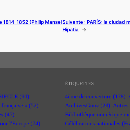
pe 1814-1852 (Philip Mansel
Suivante :
PARÍS: la ciudad 
Hipatia
→
ÉTIQUETTES
 SIECLE
(90)
4ème de couverture
(178)
a française »
(52)
ArchivesGouv
(23)
Autres 
es
(45)
Bibliothèque numérique m
pour l'Europe
(74)
Célébrations nationales (F