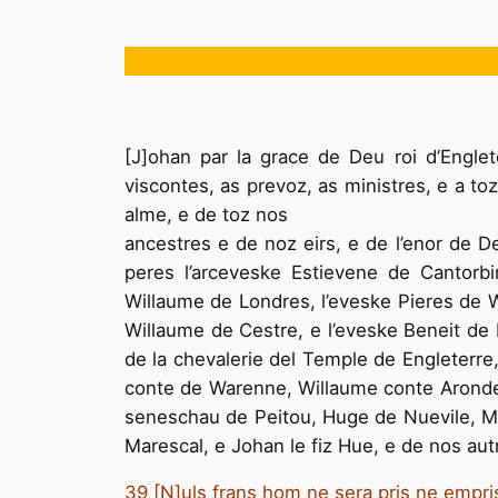
[J]ohan par la grace de Deu roi d’Englet
viscontes, as prevoz, as ministres, e a to
alme, e de toz nos
ancestres e de noz eirs, e de l’enor de 
peres l’arceveske Estievene de Cantorbi
Willaume de Londres, l’eveske Pieres de Wi
Willaume de Cestre, e l’eveske Beneit de 
de la chevalerie del Temple de Engleterr
conte de Warenne, Willaume conte Arondel,
seneschau de Peitou, Huge de Nuevile, Ma
Marescal, e Johan le fiz Hue, e de nos aut
39 [N]uls frans hom ne sera pris ne empris