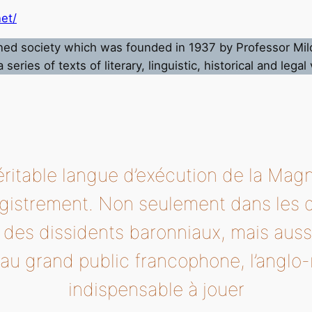
et/
rned society which was founded in 1937 by Professor Mil
ries of texts of literary, linguistic, historical and legal
éritable langue d’exécution de la Magna
registrement. Non seulement dans les 
 des dissidents baronniaux, mais aussi
au grand public francophone, l’anglo
indispensable à jouer