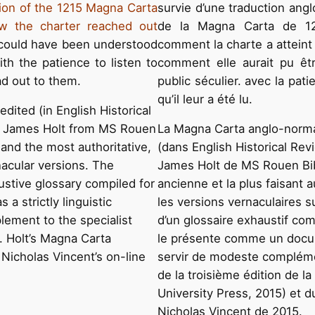
ion of the 1215 Magna Carta
survie d’une traduction an
w the charter reached out
de la Magna Carta de 12
 could have been understood
comment la charte a atteint 
h the patience to listen to
comment elle aurait pu êt
ad out to them.
public séculier. avec la patie
qu’il leur a été lu.
ited (in English Historical
an James Holt from MS Rouen
La Magna Carta anglo-norman
 and the most authoritative,
(dans English Historical Rev
rnacular versions. The
James Holt de MS Rouen Bib
ustive glossary compiled for
ancienne et la plus faisant a
a strictly linguistic
les versions vernaculaires s
ement to the specialist
d’un glossaire exhaustif com
.C. Holt’s Magna Carta
le présente comme un docume
Nicholas Vincent’s on-line
servir de modeste compléme
de la troisième édition de l
University Press, 2015) et 
Nicholas Vincent de 2015.