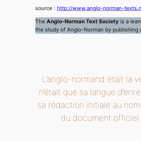
source :
http://www.anglo-norman-texts.n
The
Anglo-Norman Text Society
is a lea
the study of Anglo-Norman by publishing a se
L’anglo-normand était la v
n’était que sa langue d’en
sa rédaction initiale au nom
du document officiel 