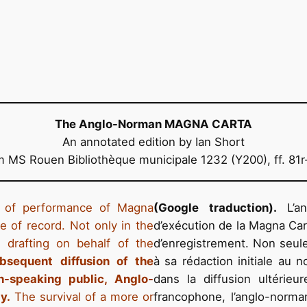
The Anglo-Norman MAGNA CARTA
An annotated edition by Ian Short
m MS Rouen Bibliothèque municipale 1232 (Y200), ff. 81r
 of performance of Magna
(Google traduction).
L’a
e of record. Not only in the
d’exécution de la Magna Cart
al drafting on behalf of the
d’enregistrement. Non seul
bsequent diffusion of the
à sa rédaction initiale au 
h-speaking public, Anglo-
dans la diffusion ultérieu
y.
The survival of a more or
francophone, l’anglo-norman