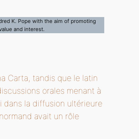
dred K. Pope with the aim of promoting
 value and interest.
 Carta, tandis que le latin
discussions orales menant à
 dans la diffusion ultérieure
-normand avait un rôle