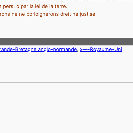
 pers, o par la lei de
la terre.
irons ne ne porloignerons dreit ne justise
Grande-Bretagne anglo-normande
, 
x—-Royaume-Uni