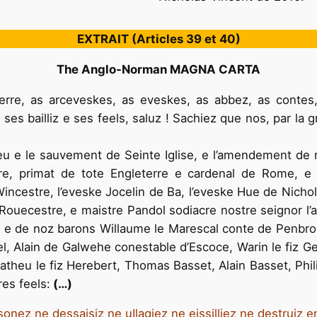
EXTRAIT (Articles 39 et 40)
The Anglo-Norman MAGNA CARTA
erre, as arceveskes, as eveskes, as abbez, as contes, 
z ses bailliz e ses feels, saluz ! Sachiez que nos, par l
Deu e le sauvement de Seinte Iglise, e l’amendement de 
re, primat de tote Engleterre e cardenal de Rome, e l
ncestre, l’eveske Jocelin de Ba, l’eveske Hue de Nichole
Rouecestre, e maistre Pandol sodiacre nostre seignor l’a
e, e de noz barons Willaume le Marescal conte de Penbro
 Alain de Galwehe conestable d’Escoce, Warin le fiz Ge
theu le fiz Herebert, Thomas Basset, Alain Basset, Phil
res feels:
(…)
onez ne dessaisiz ne uIlagiez ne eissilliez ne destruiz 