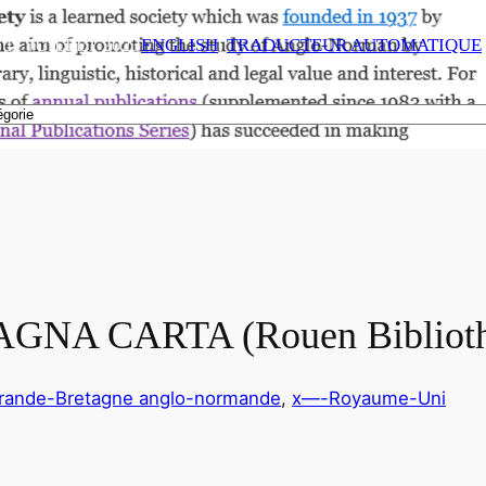
11 JUILLET 2023
ENGLISH
, 
TRADUCTEUR AUTOMATIQUE
GNA CARTA (Rouen Bibliothè
Grande-Bretagne anglo-normande
, 
x—-Royaume-Uni