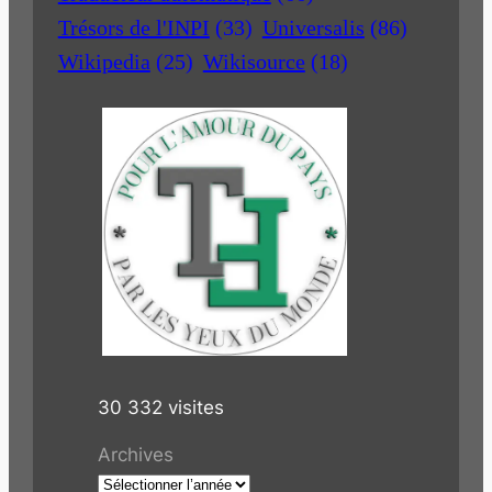
Trésors de l'INPI
(33)
Universalis
(86)
Wikipedia
(25)
Wikisource
(18)
30 332 visites
Archives