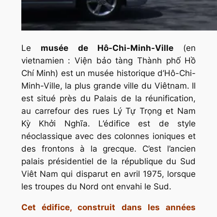
Le
musée de Hô-Chi-Minh-Ville
(en
vietnamien :
Viện bảo tàng Thành phố Hồ
Chí Minh
) est un musée historique d’Hô-Chi-
Minh-Ville, la plus grande ville du Viêtnam. Il
est situé près du Palais de la réunification,
au carrefour des rues Lý Tự Trọng et Nam
Kỳ Khởi Nghĩa. L’édifice est de style
néoclassique avec des colonnes ioniques et
des frontons à la grecque. C’est l’ancien
palais présidentiel de la république du Sud
Viêt Nam qui disparut en avril 1975, lorsque
les troupes du Nord ont envahi le Sud.
Cet édifice, construit dans les années