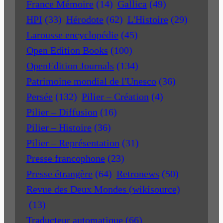
France Mémoire
(14)
Gallica
(49)
HPI
(33)
Hérodote
(62)
L'Histoire
(29)
Larousse encyclopédie
(45)
Open Edition Books
(100)
OpenEdition Journals
(134)
Patrimoine mondial de l'Unesco
(36)
Persée
(132)
Pilier – Création
(4)
Pilier – Diffusion
(16)
Pilier – Histoire
(36)
Pilier – Représentation
(31)
Presse francophone
(23)
Presse étrangère
(64)
Retronews
(50)
Revue des Deux Mondes (wikisource)
(13)
Traducteur automatique
(66)