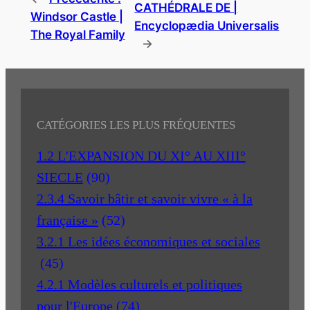
CATHÉDRALE DE |
Windsor Castle |
Encyclopædia Universalis
The Royal Family
→
CATÉGORIES LES PLUS FRÉQUENTES
1.2 L'EXPANSION DU XI° AU XIII°
SIECLE
(90)
2.3.4 Savoir bâtir et savoir vivre « à la
française »
(52)
3.2.1 Les idées économiques et sociales
(45)
4.2.1 Modèles culturels et politiques
pour l'Europe
(74)