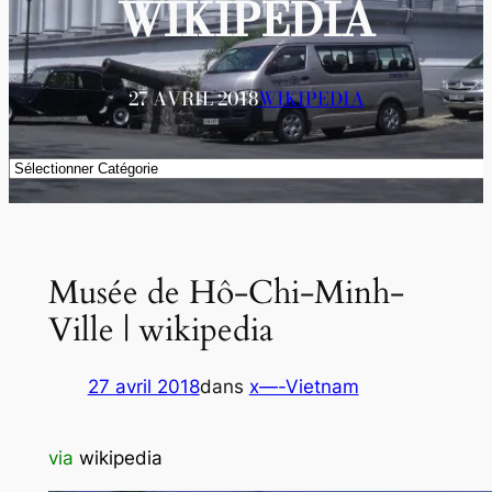
WIKIPEDIA
27 AVRIL 2018
WIKIPEDIA
Catégories
Musée de Hô-Chi-Minh-
Ville | wikipedia
27 avril 2018
dans
x—-Vietnam
via
wi
kipedia