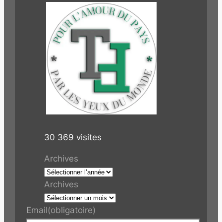
30 369 visites
Archives
Archives
Email
(obligatoire)