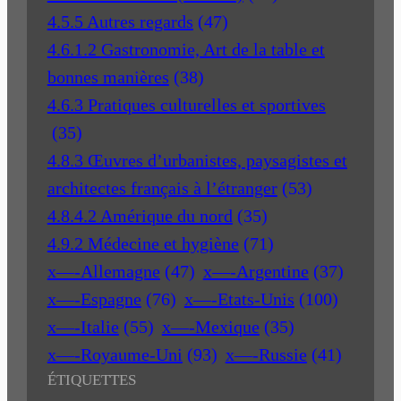
4.5.5 Autres regards
(47)
4.6.1.2 Gastronomie, Art de la table et
bonnes manières
(38)
4.6.3 Pratiques culturelles et sportives
(35)
4.8.3 Œuvres d’urbanistes, paysagistes et
architectes français à l’étranger
(53)
4.8.4.2 Amérique du nord
(35)
4.9.2 Médecine et hygiène
(71)
x—-Allemagne
(47)
x—-Argentine
(37)
x—-Espagne
(76)
x—-Etats-Unis
(100)
x—-Italie
(55)
x—-Mexique
(35)
x—-Royaume-Uni
(93)
x—-Russie
(41)
ÉTIQUETTES