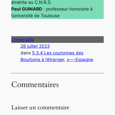
émérite au C.N.R.S.
Paul GUINARD
: professeur honoraire à
l’université de Toulouse
Universalis
28 juillet 2023
dans
5.3.4 Les couronnes des
Bourbons à l’étranger
, 
x—-Espagne
Commentaires
Laisser un commentaire