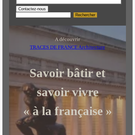
Contactez-nous
Rechercher
R
e
c
h
A découvrir
e
TRACES DE FRANCE Architecture
r
c
Savoir bâtir et
h
e
r
savoir vivre
« à la française »