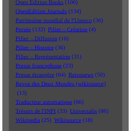
Open Edition Books
(100)
OpenEdition Journals
(134)
Patrimoine mondial de l'Unesco
(36)
Persée
(132)
Pilier – Création
(4)
Pilier – Diffusion
(16)
Pilier – Histoire
(36)
Pilier – Représentation
(31)
Presse francophone
(23)
Presse étrangère
(64)
Retronews
(50)
Revue des Deux Mondes (wikisource)
(13)
Traducteur automatique
(66)
Trésors de l'INPI
(33)
Universalis
(86)
Wikipedia
(25)
Wikisource
(18)