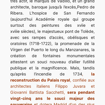
très actif, le marquis de Vadillo, et un grand
architecte, baroque jusqu’à l’excès,Pedro de
Ribera. L’hospice de San Fernando
(aujourd’hui Académie royale qui groupe
surtout des peintures des xviie et
xviiie siècles), le majestueux pont de Tolède,
avec ses rampes d’accès, obélisques et
oratoires (1718-1722), la promenade de la
Vírgen del Puerto le long du Manzanares, la
création de fontaines monumentales
attestent un souci nouveau d’allier l’utilité
publique et la magnificence. Mais, tandis
qu’après l’incendie de 1734
,
la
reconstruction du Palais royal
, confiée aux
architectes italiens Filippo Juvara et
Giovanni Battista Sacchetti,
sera pendant
vingt-cinq ans le souci majeur des
souverains
et dotera Madrid d’un des plus