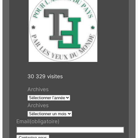
30 329 visites
Archives
Archives
Email
(obligatoire)
Contactez-nous