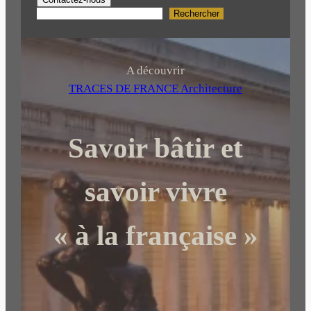
Rechercher
R
e
c
h
A découvrir
e
TRACES DE FRANCE Architecture
r
c
Savoir bâtir et
h
e
r
savoir vivre
« à la française »