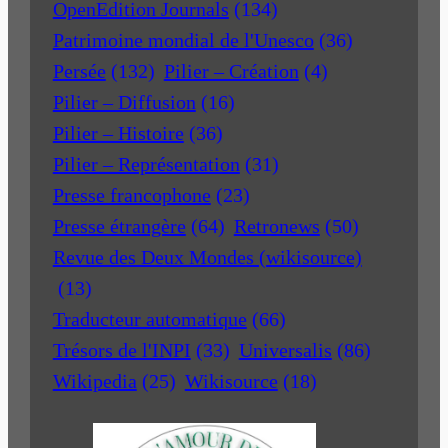
OpenEdition Journals
(134)
Patrimoine mondial de l'Unesco
(36)
Persée
(132)
Pilier – Création
(4)
Pilier – Diffusion
(16)
Pilier – Histoire
(36)
Pilier – Représentation
(31)
Presse francophone
(23)
Presse étrangère
(64)
Retronews
(50)
Revue des Deux Mondes (wikisource)
(13)
Traducteur automatique
(66)
Trésors de l'INPI
(33)
Universalis
(86)
Wikipedia
(25)
Wikisource
(18)