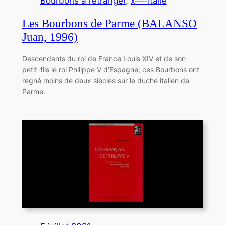
Bourbons à l’étranger
, 
x—-Italie
Les Bourbons de Parme (BALANSO
Juan, 1996)
Descendants du roi de France Louis XIV et de son
petit-fils le roi Philippe V d’Espagne, ces Bourbons ont
régné moins de deux siècles sur le duché italien de
Parme.