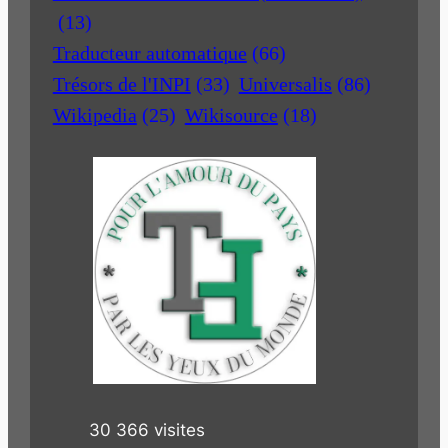
(13)
Traducteur automatique
(66)
Trésors de l'INPI
(33)
Universalis
(86)
Wikipedia
(25)
Wikisource
(18)
30 366 visites