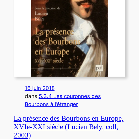
16 juin 2018
dans
5.3.4 Les couronnes des
Bourbons à l’étranger
La présence des Bourbons en Europe,
XVIe-XXI siècle (Lucien Bely, coll,
2003)