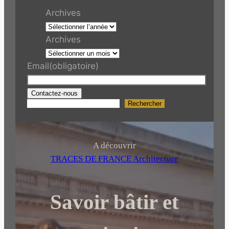
Archives
Archives
Email
(obligatoire)
Contactez-nous
Rechercher
R
e
c
h
A découvrir
e
TRACES DE FRANCE Architecture
r
c
Savoir bâtir et
h
e
r