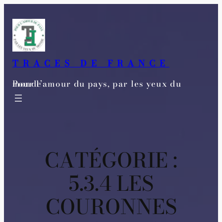
Aller
au
contenu
TRACES DE FRANCE
Pour l’amour du pays, par les yeux du monde
CATÉGORIE :
5.3.4 LES
COURONNES