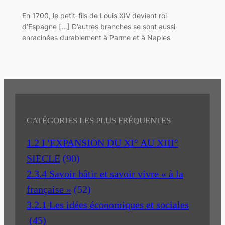
En 1700, le petit-fils de Louis XIV devient roi
d’Espagne […] D’autres branches se sont aussi
enracinées durablement à Parme et à Naples
CATÉGORIES LES PLUS FRÉQUENTES
1.2 L'EXPANSION DU XI° AU XIII°
SIECLE
(90)
2.3.4 Savoir bâtir et savoir vivre « à la
française »
(52)
3.2.1 Les idées économiques et sociales
(45)