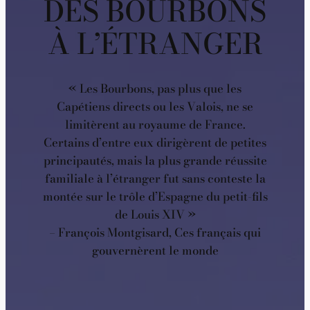
DES BOURBONS
À L’ÉTRANGER
« Les Bourbons, pas plus que les
Capétiens directs ou les Valois, ne se
limitèrent au royaume de France.
Certains d’entre eux dirigèrent de petites
principautés, mais la plus grande réussite
familiale à l’étranger fut sans conteste la
montée sur le trôle d’Espagne du petit-fils
de Louis XIV »
– François Montgisard, Ces français qui
gouvernèrent le monde