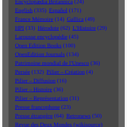
Encyclopædia Britannica
(24)
English
(335)
Español
(171)
France Mémoire
(14)
Gallica
(49)
HPI
(33)
Hérodote
(62)
L'Histoire
(29)
Larousse encyclopédie
(45)
Open Edition Books
(100)
OpenEdition Journals
(134)
Patrimoine mondial de l'Unesco
(36)
Persée
(132)
Pilier – Création
(4)
Pilier – Diffusion
(16)
Pilier – Histoire
(36)
Pilier – Représentation
(31)
Presse francophone
(23)
Presse étrangère
(64)
Retronews
(50)
Revue des Deux Mondes (wikisource)