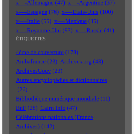
x—-Allemagne
(47)
x—-Argentine
(37)
x—-Espagne
(76)
x—-Etats-Unis
(100)
x—-Italie
(55)
x—-Mexique
(35)
x—-Royaume-Uni
(93)
x—-Russie
(41)
ÉTIQUETTES
4ème de couverture
(178)
Ambafrance
(23)
Archives.org
(43)
ArchivesGouv
(23)
Autres encyclopédies et dictionnaires
(26)
Bibliothèque numérique mondiale
(11)
BnF
(28)
Cairn Info
(47)
Célébrations nationales (France
Archives)
(142)