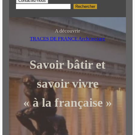
Contactez-nous
Rechercher
R
e
c
h
A découvrir
e
TRACES DE FRANCE Architecture
r
c
Savoir bâtir et
h
e
r
savoir vivre
« à la française »