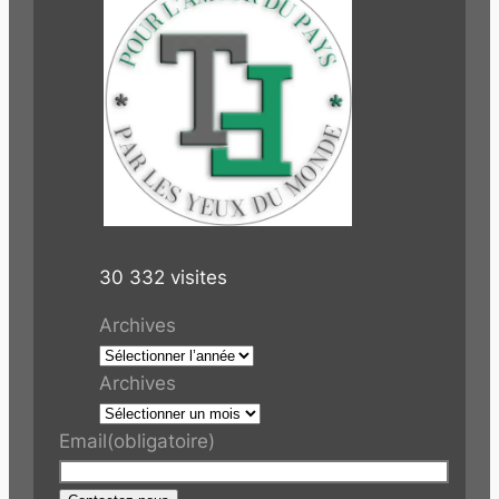
30 332 visites
Archives
Archives
Email
(obligatoire)