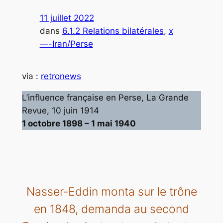
11 juillet 2022
dans
6.1.2 Relations bilatérales
, 
x
—-Iran/Perse
via :
retronews
L’influence française en Perse, La Grande
Revue, 10 juin 1914
1 octobre 1898 – 1 mai 1940
Nasser-Eddin monta sur le trône
en 1848, demanda au second