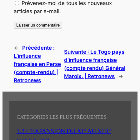
Prévenez-moi de tous les nouveaux
articles par e-mail.
←
Précédente :
Suivante :
Le Togo pays
L’influence
d’influence française
française en Perse
(compte rendu) Général
(compte-rendu) |
Maroix. | Retronews
→
Retronews
CATÉGORIES LES PLUS FRÉQUENTES
1.2 L'EXPANSION DU XI° AU XIII°