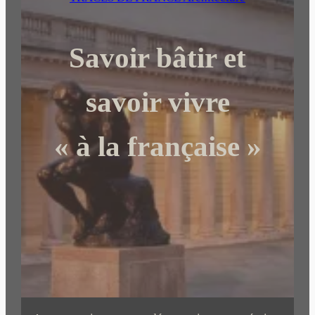
r
c
Savoir bâtir et
h
e
r
savoir vivre
« à la française »