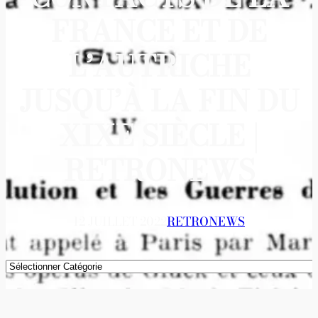
FRANCE ET DE
L’AUTRICHE
JUSQU’À LA FIN DU
XIXE SIÈCLE |
RETRONEWS
12 JUILLET 2022
RETRONEWS
Catégories