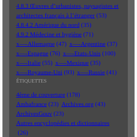
4.8.3 Œuvres d’urbanistes, paysagistes et
architectes français à l’étranger
(53)
4.8.4.2 Amérique du nord
(35)
4.9.2 Médecine et hygiène
(71)
x—-Allemagne
(47)
x—-Argentine
(37)
x—-Espagne
(76)
x—-Etats-Unis
(100)
x—-Italie
(55)
x—-Mexique
(35)
x—-Royaume-Uni
(93)
x—-Russie
(41)
ÉTIQUETTES
4ème de couverture
(178)
Ambafrance
(23)
Archives.org
(43)
ArchivesGouv
(23)
Autres encyclopédies et dictionnaires
(26)