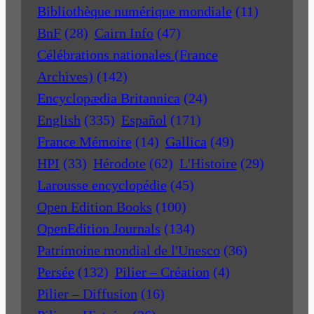
Bibliothèque numérique mondiale
(11)
BnF
(28)
Cairn Info
(47)
Célébrations nationales (France
Archives)
(142)
Encyclopædia Britannica
(24)
English
(335)
Español
(171)
France Mémoire
(14)
Gallica
(49)
HPI
(33)
Hérodote
(62)
L'Histoire
(29)
Larousse encyclopédie
(45)
Open Edition Books
(100)
OpenEdition Journals
(134)
Patrimoine mondial de l'Unesco
(36)
Persée
(132)
Pilier – Création
(4)
Pilier – Diffusion
(16)