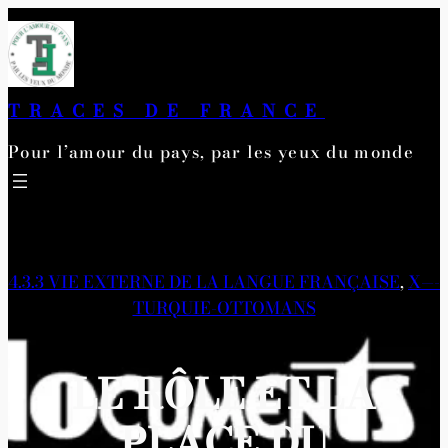
Aller
au
contenu
TRACES DE FRANCE
Pour l’amour du pays, par les yeux du monde
4.3.3 VIE EXTERNE DE LA LANGUE FRANÇAISE
, 
X—-
TURQUIE-OTTOMANS
LE RÔLE ET LA
PLACE DU