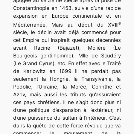
apogée au seizième siècle après la prise de
Constantinople en 1453, suivie d’une rapide
expansion en Europe continentale et en
e
Méditerranée. Mais au début du XVIII
siècle, le déclin avait déjà commencé pour
cet Empire qui inspirait quelques décennies
avant Racine
(Bajazet),
Molière
(Le
Bourgeois gentilhomme),
Mlle de Scudéry
(Le Grand Cyrus),
etc. En effet avec le Traité
de Karlowitz en 1699 il ne perdait pas
seulement la Hongrie, la Transylvanie, la
Podolie, l’Ukraine, la Morée, Corinthe et
Azov, mais aussi les tributs qu’assuraient
ces pays chrétiens. Il ne s’agit donc plus ni
d’une politique d’expansion à l’extérieur, ni
d’une puissance du sultan à l’intérieur. C’est
dans la quête de cette force révolue que va
commencer le mouvement de la