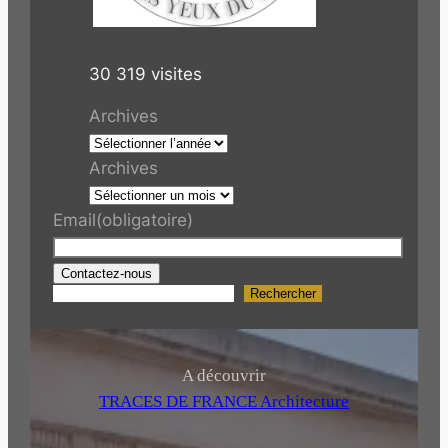
30 319 visites
Archives
Archives
Email
(obligatoire)
Contactez-nous
Rechercher
R
e
c
h
A découvrir
e
TRACES DE FRANCE Architecture
r