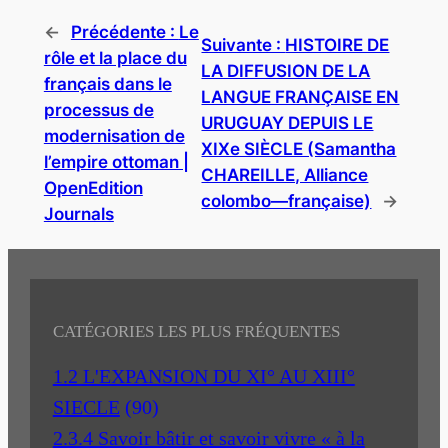
←
Précédente :
Le
Suivante :
HISTOIRE DE
rôle et la place du
LA DIFFUSION DE LA
français dans le
LANGUE FRANÇAISE EN
processus de
URUGUAY DEPUIS LE
modernisation de
XIXe SIÈCLE (Samantha
l’empire ottoman |
CHAREILLE, Alliance
OpenEdition
colombo—française)
→
Journals
CATÉGORIES LES PLUS FRÉQUENTES
1.2 L'EXPANSION DU XI° AU XIII°
SIECLE
(90)
2.3.4 Savoir bâtir et savoir vivre « à la