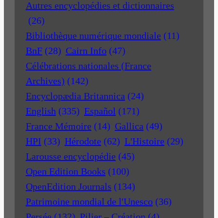
Autres encyclopédies et dictionnaires
(26)
Bibliothèque numérique mondiale
(11)
BnF
(28)
Cairn Info
(47)
Célébrations nationales (France
Archives)
(142)
Encyclopædia Britannica
(24)
English
(335)
Español
(171)
France Mémoire
(14)
Gallica
(49)
HPI
(33)
Hérodote
(62)
L'Histoire
(29)
Larousse encyclopédie
(45)
Open Edition Books
(100)
OpenEdition Journals
(134)
Patrimoine mondial de l'Unesco
(36)
Persée
(132)
Pilier – Création
(4)