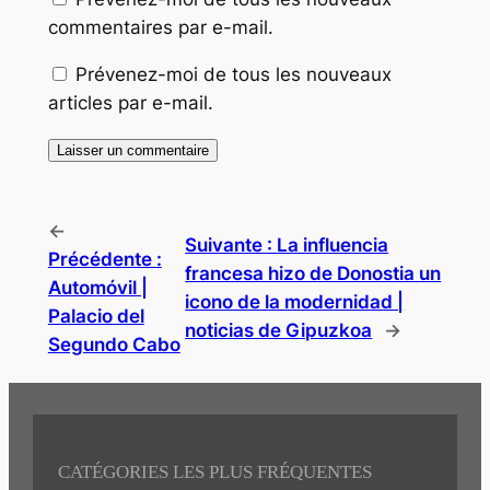
commentaires par e-mail.
Prévenez-moi de tous les nouveaux
articles par e-mail.
←
Suivante :
La influencia
Précédente :
francesa hizo de Donostia un
Automóvil |
icono de la modernidad |
Palacio del
noticias de Gipuzkoa
→
Segundo Cabo
CATÉGORIES LES PLUS FRÉQUENTES