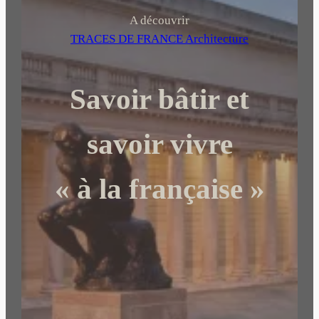
c
h
A découvrir
e
TRACES DE FRANCE Architecture
r
c
Savoir bâtir et
h
e
r
savoir vivre
« à la française »