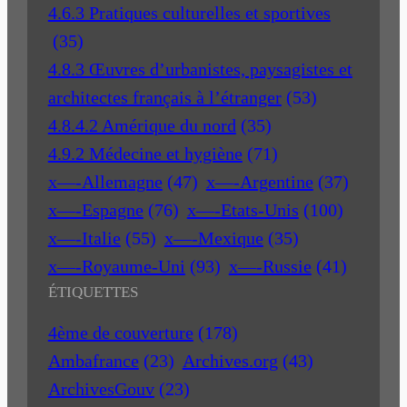
4.6.3 Pratiques culturelles et sportives
(35)
4.8.3 Œuvres d’urbanistes, paysagistes et
architectes français à l’étranger
(53)
4.8.4.2 Amérique du nord
(35)
4.9.2 Médecine et hygiène
(71)
x—-Allemagne
(47)
x—-Argentine
(37)
x—-Espagne
(76)
x—-Etats-Unis
(100)
x—-Italie
(55)
x—-Mexique
(35)
x—-Royaume-Uni
(93)
x—-Russie
(41)
ÉTIQUETTES
4ème de couverture
(178)
Ambafrance
(23)
Archives.org
(43)
ArchivesGouv
(23)