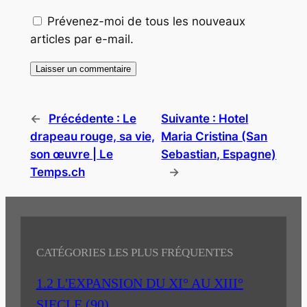
Prévenez-moi de tous les nouveaux
articles par e-mail.
←
Précédente :
Le
Suivante :
Hotel
drapeau rouge, sa vie,
Maria Cristina (San
son œuvre | Le
Sebastian, Espagne)
Temps.ch
→
CATÉGORIES LES PLUS FRÉQUENTES
1.2 L'EXPANSION DU XI° AU XIII°
SIECLE
(90)