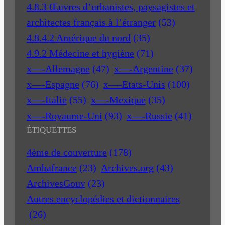
4.8.3 Œuvres d’urbanistes, paysagistes et
architectes français à l’étranger
(53)
4.8.4.2 Amérique du nord
(35)
4.9.2 Médecine et hygiène
(71)
x—-Allemagne
(47)
x—-Argentine
(37)
x—-Espagne
(76)
x—-Etats-Unis
(100)
x—-Italie
(55)
x—-Mexique
(35)
x—-Royaume-Uni
(93)
x—-Russie
(41)
ÉTIQUETTES
4ème de couverture
(178)
Ambafrance
(23)
Archives.org
(43)
ArchivesGouv
(23)
Autres encyclopédies et dictionnaires
(26)