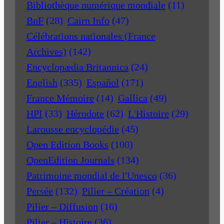
Bibliothèque numérique mondiale
(11)
BnF
(28)
Cairn Info
(47)
Célébrations nationales (France
Archives)
(142)
Encyclopædia Britannica
(24)
English
(335)
Español
(171)
France Mémoire
(14)
Gallica
(49)
HPI
(33)
Hérodote
(62)
L'Histoire
(29)
Larousse encyclopédie
(45)
Open Edition Books
(100)
OpenEdition Journals
(134)
Patrimoine mondial de l'Unesco
(36)
Persée
(132)
Pilier – Création
(4)
Pilier – Diffusion
(16)
Pilier – Histoire
(36)