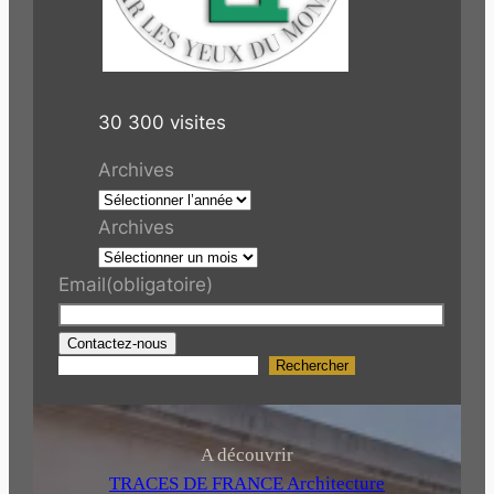
30 300 visites
Archives
Archives
Email
(obligatoire)
Contactez-nous
Rechercher
R
e
c
h
A découvrir
e
TRACES DE FRANCE Architecture