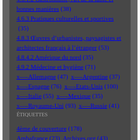
bonnes manières
(38)
4.6.3 Pratiques culturelles et sportives
(35)
4.8.3 Œuvres d’urbanistes, paysagistes et
architectes français à l’étranger
(53)
4.8.4.2 Amérique du nord
(35)
4.9.2 Médecine et hygiène
(71)
x—-Allemagne
(47)
x—-Argentine
(37)
x—-Espagne
(76)
x—-Etats-Unis
(100)
x—-Italie
(55)
x—-Mexique
(35)
x—-Royaume-Uni
(93)
x—-Russie
(41)
ÉTIQUETTES
4ème de couverture
(178)
Ambafrance
(23)
Archives.org
(43)