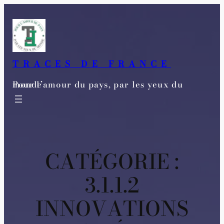
Aller
au
contenu
TRACES DE FRANCE
Pour l’amour du pays, par les yeux du monde
CATÉGORIE :
3.1.1.2
INNOVATIONS