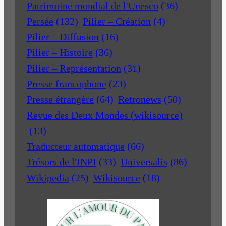
Patrimoine mondial de l'Unesco
(36)
Persée
(132)
Pilier – Création
(4)
Pilier – Diffusion
(16)
Pilier – Histoire
(36)
Pilier – Représentation
(31)
Presse francophone
(23)
Presse étrangère
(64)
Retronews
(50)
Revue des Deux Mondes (wikisource)
(13)
Traducteur automatique
(66)
Trésors de l'INPI
(33)
Universalis
(86)
Wikipedia
(25)
Wikisource
(18)