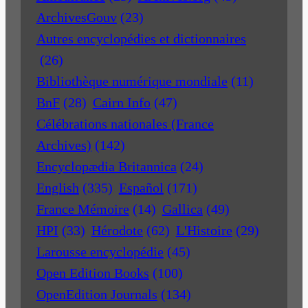
ArchivesGouv
(23)
Autres encyclopédies et dictionnaires
(26)
Bibliothèque numérique mondiale
(11)
BnF
(28)
Cairn Info
(47)
Célébrations nationales (France
Archives)
(142)
Encyclopædia Britannica
(24)
English
(335)
Español
(171)
France Mémoire
(14)
Gallica
(49)
HPI
(33)
Hérodote
(62)
L'Histoire
(29)
Larousse encyclopédie
(45)
Open Edition Books
(100)
OpenEdition Journals
(134)