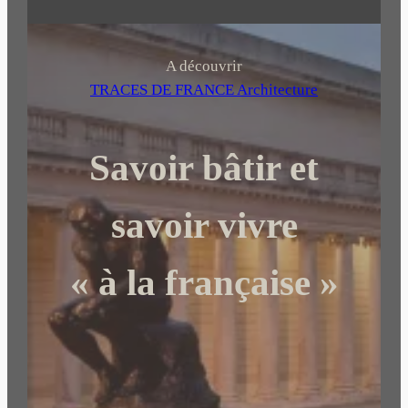
e
c
h
A découvrir
e
TRACES DE FRANCE Architecture
r
c
Savoir bâtir et
h
e
r
savoir vivre
« à la française »