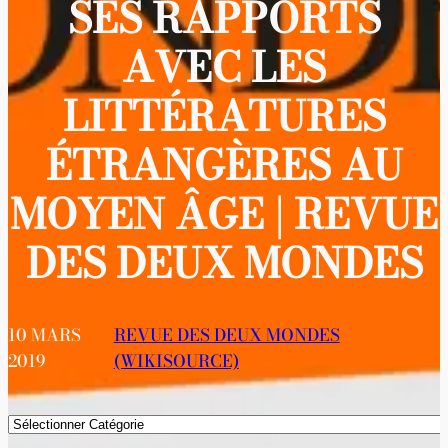
SES RAPPORTS
AVEC LES
LITTÉRATURES
ÉTRANGÈRES AU
MOYEN ÂGE | REVUE
DES DEUX MONDES
10 MARS
REVUE DES DEUX MONDES
2019
(WIKISOURCE)
Catégories