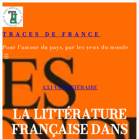
Aller
au
contenu
TRACES DE FRANCE
Pour l’amour du pays, par les yeux du monde
4.3.1 VIE LITTÉRAIRE
LA LITTÉRATURE
FRANÇAISE DANS