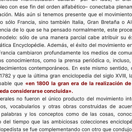
mpleo con ese fin del orden alfabético– conectaba plena
tración. Más aún si tenemos presente que el movimient
o sólo Francia, sino también Italia, Gran Bretaña o
encia de lo que se ha pensado normalmente, este proce
odelo: sólo de una manera parcial cabe atribuir su éxi
mática
Encyclopédie
. Además, el éxito del movimiento e
n Francia cambiaron profundamente los medios de comu
s conocimientos, como la prensa periódica o, incluso,
ontecimientos contemporáneos. En este mismo sentido, c
82 y que la última gran enciclopedia del siglo XVIII, 
obable que
«en 1800 la gran era de la realización d
ueda considerarse concluida».
nerales no fueron el único producto del movimiento int
cos, vocabularios y otras obras construidas de acuerd
 palabras y los conceptos como de las cosas, conocie
del tiempo que las ambiciosas colecciones enciclopéd
ciclopedista se fue complementando con otro que conduj