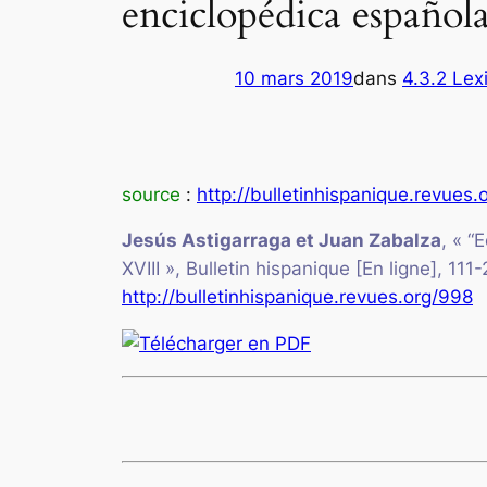
enciclopédica española
10 mars 2019
dans
4.3.2 Lex
source
:
http://bulletinhispanique.revues.
Jesús
Astigarraga
et Juan
Zabalza
, «
“E
XVIII
»,
Bulletin hispanique
[En ligne], 111
http://bulletinhispanique.revues.org/998