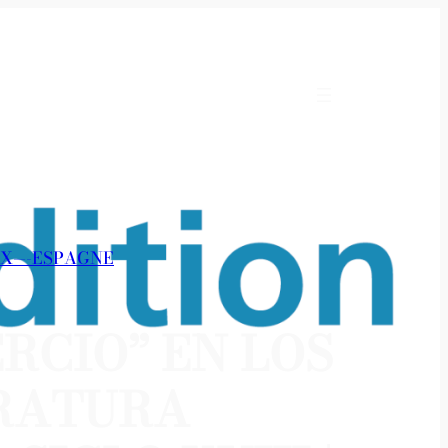
X—-ESPAGNE
RCIO” EN LOS
ERATURA