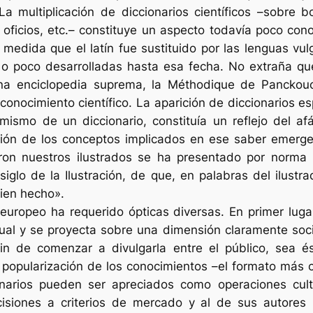
a multiplicación de diccionarios científicos –sobre bot
y oficios, etc.– constituye un aspecto todavía poco co
medida que el latín fue sustituido por las lenguas vulg
o poco desarrolladas hasta esa fecha. No extraña qu
una enciclopedia
suprema
, la
Méthodique
de Panckouck
onocimiento científico. La aparición de diccionarios e
l mismo de un diccionario, constituía un reflejo del af
ición de los conceptos implicados en ese saber emergen
aron nuestros ilustrados se ha presentado por norma 
glo de la Ilustración, de que, en palabras del ilustra
ien hecho».
 europeo ha requerido ópticas diversas. En primer luga
ctual y se proyecta sobre una dimensión claramente soci
fin de comenzar a divulgarla entre el público, sea 
opularización de los conocimientos –el formato más ce
narios pueden ser apreciados como operaciones cultur
isiones a criterios de mercado y al de sus autores