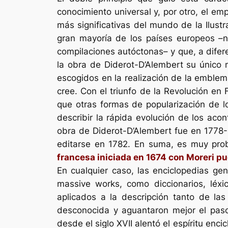
conocimiento universal y, por otro, el e
más significativas del mundo de la Ilus
gran mayoría de los países europeos –n
compilaciones autóctonas– y que, a difer
la obra de Diderot-D’Alembert su único m
escogidos en la realización de la emble
cree. Con el triunfo de la Revolución e
que otras formas de popularización de lo
describir la rápida evolución de los ac
obra de Diderot-D’Alembert fue en 1778-17
editarse en 1782. En suma, es muy pr
francesa iniciada en 1674 con Moreri p
En cualquier caso, las enciclopedias ge
massive works
, como diccionarios, léxi
aplicados a la descripción tanto de las
desconocida y aguantaron mejor el paso 
desde el siglo XVII alentó el espíritu en