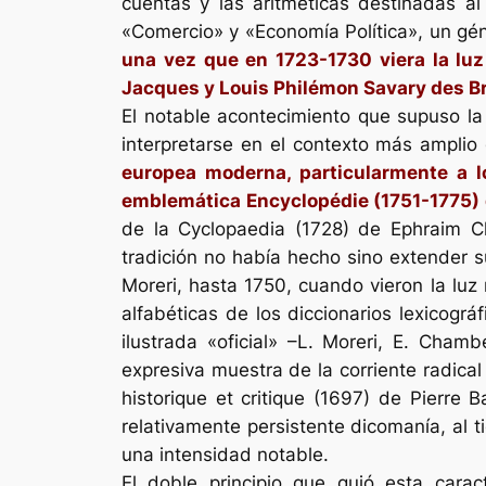
cuentas y las
aritméticas
destinadas al 
«Comercio» y «Economía Política», un géner
una vez que en 1723-1730 viera la luz 
Jacques y Louis Philémon Savary des B
El notable acontecimiento que supuso la
interpretarse en el contexto más amplio
europea moderna, particularmente a l
emblemática
Encyclopédie
(1751-1775) 
de la
Cyclopaedia
(1728) de Ephraim Ch
tradición no había hecho sino extender s
Moreri, hasta 1750, cuando vieron la lu
alfabéticas de los diccionarios lexicogr
ilustrada «oficial» –L. Moreri, E. Chamb
expresiva muestra de la corriente radical
historique et critique
(1697) de Pierre B
relativamente persistente
dicomanía
, al
una intensidad notable.
El doble principio que guió esta caract