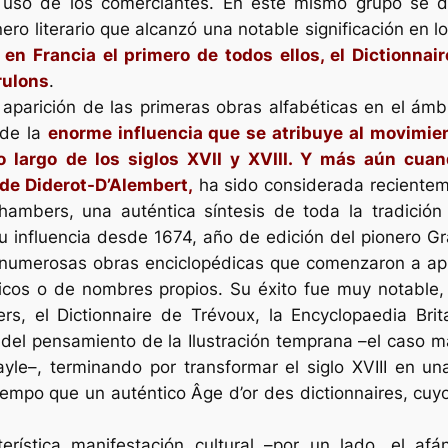
uso de los comerciantes. En este mismo grupo se de
o literario que alcanzó una notable significación en los
en Francia el primero de todos ellos, el
Dictionnai
rulons
.
 aparición de las primeras obras alfabéticas en el ámb
 de la
enorme influencia que se atribuye al movimient
o largo de los siglos XVII y XVIII. Y más aún cua
de Diderot-D’Alembert,
ha sido considerada recientem
ambers, una auténtica síntesis de toda la tradición
u influencia desde 1674, año de edición del pionero
Gr
z numerosas obras enciclopédicas que comenzaron a apl
áficos o de nombres propios. Su éxito fue muy notable,
ers, el
Dictionnaire de Trévoux
, la
Encyclopaedia Brit
 del pensamiento de la Ilustración
temprana –
el caso m
ayle
–
, terminando por transformar el siglo XVIII en u
 tiempo que un auténtico
Âge d’or des dictionnaires
, cuy
erística manifestación cultural –por un lado, el afán