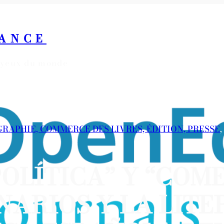
RANCE
s yeux du monde
OGRAPHIE, COMMERCE DES LIVRES, ÉDITION, PRESSE
, 
OLÍTICA” Y “COME
NARIOS Y LA LIT