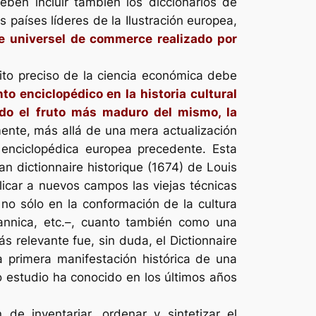
ben incluir también los diccionarios de
 países líderes de la Ilustración europea,
re universel de commerce
realizado por
ito preciso de la ciencia económica debe
o enciclopédico en la historia cultural
ndo el fruto más maduro del mismo, la
ente, más allá de una mera actualización
 enciclopédica europea precedente. Esta
an dictionnaire historique
(1674) de Louis
icar a nuevos campos las viejas técnicas
 no sólo en la conformación de la cultura
annica
, etc.–, cuanto también como una
ás relevante fue, sin duda, el
Dictionnaire
na primera manifestación histórica de una
o estudio ha conocido en los últimos años
 de inventariar, ordenar y sintetizar el