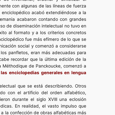
mente con algunas de las líneas de fuerza
o enciclopédico acabó extendiéndose a la
 Alemania acabaron contando con grandes
so de diseminación intelectual no tuvo en
to al formato y a los criterios concretos
nciclopédico fue más efímero de lo que se
nicación social y comenzó a considerarse
 los
panfletos
, eran más adecuadas para
abe recordar que la última edición de la
la
Méthodique
de Panckoucke, comenzó a
e las enciclopedias generales en lengua
electual que se está describiendo. Otros
o con el artificio del orden alfabético,
ron durante el siglo XVIII una eclosión
icas. En realidad, el vasto impulso que
o a la confección de obras alfabéticas más