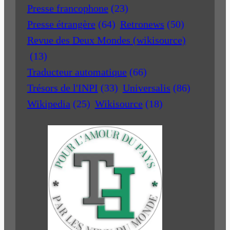
Presse francophone
(23)
Presse étrangère
(64)
Retronews
(50)
Revue des Deux Mondes (wikisource)
(13)
Traducteur automatique
(66)
Trésors de l'INPI
(33)
Universalis
(86)
Wikipedia
(25)
Wikisource
(18)