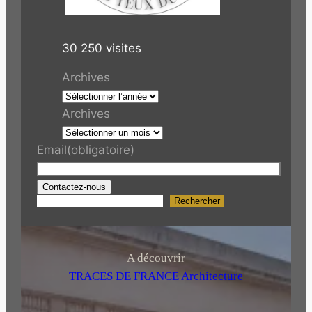
30 250 visites
Archives
Archives
Email
(obligatoire)
Contactez-nous
Rechercher
R
e
c
h
A découvrir
e
TRACES DE FRANCE Architecture
r