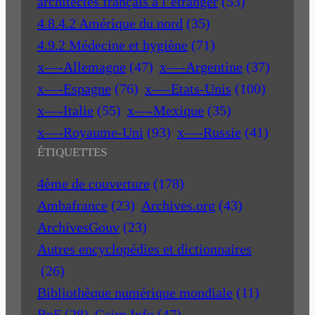
architectes français à l’étranger
(53)
4.8.4.2 Amérique du nord
(35)
4.9.2 Médecine et hygiène
(71)
x—-Allemagne
(47)
x—-Argentine
(37)
x—-Espagne
(76)
x—-Etats-Unis
(100)
x—-Italie
(55)
x—-Mexique
(35)
x—-Royaume-Uni
(93)
x—-Russie
(41)
ÉTIQUETTES
4ème de couverture
(178)
Ambafrance
(23)
Archives.org
(43)
ArchivesGouv
(23)
Autres encyclopédies et dictionnaires
(26)
Bibliothèque numérique mondiale
(11)
BnF
(28)
Cairn Info
(47)