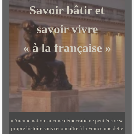
c
Savoir bâtir et
h
e
r
savoir vivre
« à la française »
« Aucune nation, aucune démocratie ne peut écrire sa
propre histoire sans reconnaître à la France une dette