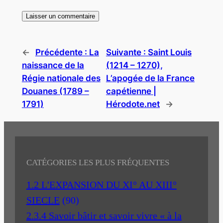
←
Précédente :
La
Suivante :
Saint Louis
naissance de la
(1214 – 1270),
Régie nationale des
L’apogée de la France
Douanes (1789 –
capétienne |
1791)
Hérodote.net
→
CATÉGORIES LES PLUS FRÉQUENTES
1.2 L'EXPANSION DU XI° AU XIII°
SIECLE
(90)
2.3.4 Savoir bâtir et savoir vivre « à la