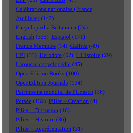
Célébrations nationales (France
Archives)
(142)
Encyclopædia Britannica
(24)
English
(335)
Español
(171)
France Mémoire
(14)
Gallica
(49)
HPI
(33)
Hérodote
(62)
L'Histoire
(29)
Larousse encyclopédie
(45)
Open Edition Books
(100)
OpenEdition Journals
(134)
Patrimoine mondial de l'Unesco
(36)
Persée
(132)
Pilier – Création
(4)
Pilier – Diffusion
(16)
Pilier – Histoire
(36)
Pilier – Représentation
(31)