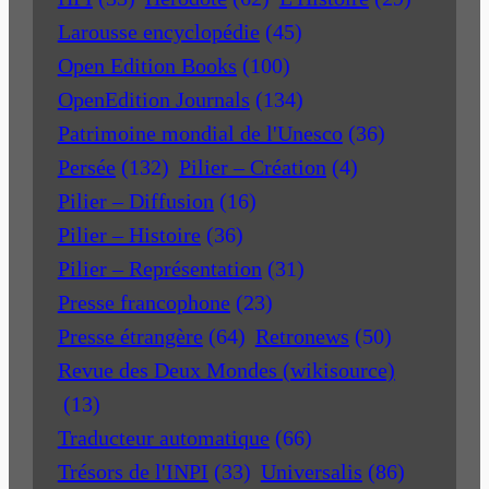
Larousse encyclopédie
(45)
Open Edition Books
(100)
OpenEdition Journals
(134)
Patrimoine mondial de l'Unesco
(36)
Persée
(132)
Pilier – Création
(4)
Pilier – Diffusion
(16)
Pilier – Histoire
(36)
Pilier – Représentation
(31)
Presse francophone
(23)
Presse étrangère
(64)
Retronews
(50)
Revue des Deux Mondes (wikisource)
(13)
Traducteur automatique
(66)
Trésors de l'INPI
(33)
Universalis
(86)