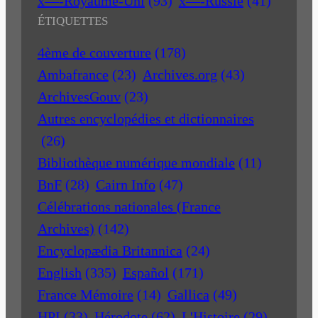
x—-Royaume-Uni
(93)
x—-Russie
(41)
ÉTIQUETTES
4ème de couverture
(178)
Ambafrance
(23)
Archives.org
(43)
ArchivesGouv
(23)
Autres encyclopédies et dictionnaires
(26)
Bibliothèque numérique mondiale
(11)
BnF
(28)
Cairn Info
(47)
Célébrations nationales (France
Archives)
(142)
Encyclopædia Britannica
(24)
English
(335)
Español
(171)
France Mémoire
(14)
Gallica
(49)
HPI
(33)
Hérodote
(62)
L'Histoire
(29)