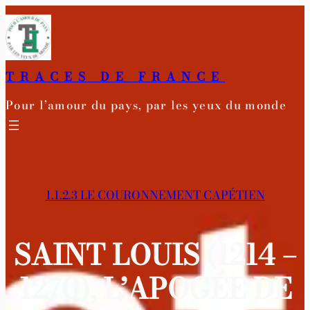
Aller
au
contenu
TRACES DE FRANCE
Pour l’amour du pays, par les yeux du monde
1.1.2.3 LE COURONNEMENT CAPÉTIEN
SAINT LOUIS (1214 –
1270), L’APOGÉE DE