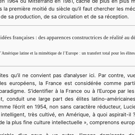
n 1964 ou Mitterrand en 1981, cache de plus en plus mal
s la première moitié du siècle qu’il faut chercher les m
e sa production, de sa circulation et de sa réception.
idées françaises : des apparences constructrices de réalité au 
’Amérique latine et la mimétique de l’Europe : un transfert total pour les élites
s qu’il ne convient pas d’analyser ici. Par contre, vue
les européens, la France est considérée comme parti
digme. S’identifier à la France ou à l’Europe par les i
, conduit une large part des élites latino-américain
me l’écrit en 1954, non sans caractère réducteur, Luci
ntelligent, très cultivé, en Amérique, à quoi aspirait-il
 de la plus fine culture intellectuelle », comprenons europ