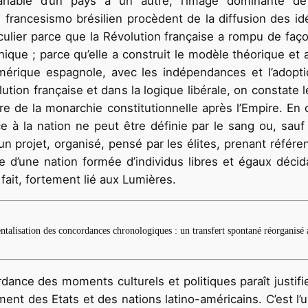
riable d’un pays à un autre, l’image dominante d
e francesismo brésilien procèdent de la diffusion des i
iculier parce que la Révolution française a rompu de faço
ique ; parce qu’elle a construit le modèle théorique et 
Amérique espagnole, avec les indépendances et l’adopti
olution française et dans la logique libérale, on constate
 de la monarchie constitutionnelle après l’Empire. En o
e à la nation ne peut être définie par le sang ou, sauf
un projet, organisé, pensé par les élites, prenant réfé
e d’une nation formée d’individus libres et égaux déci
 fait, fortement lié aux Lumières.
ntalisation des concordances chronologiques : un transfert spontané réorganisé a
dance des moments culturels et politiques paraît justifi
ent des Etats et des nations latino-américains. C’est 