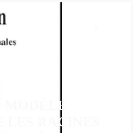
N MODÈLE
 LES RACINES