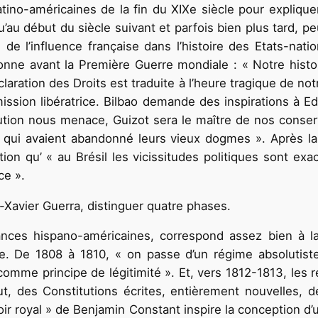
latino-américaines de la fin du XIXe siècle pour expliqu
qu’au début du siècle suivant et parfois bien plus tard,
ité de l’influence française dans l’histoire des Etats-na
nne avant la Première Guerre mondiale : « Notre histoi
aration des Droits est traduite à l’heure tragique de no
ssion libératrice. Bilbao demande des inspirations à E
lution nous menace, Guizot sera le maître de nos cons
l qui avaient abandonné leurs vieux dogmes ». Après la
ion qu’ « au Brésil les vicissitudes politiques sont exac
ce ».
Xavier Guerra, distinguer quatre phases.
ces hispano-américaines, correspond assez bien à la 
le. De 1808 à 1810, « on passe d’un régime absolutiste
comme principe de légitimité ». Et, vers 1812-1813, les
, des Constitutions écrites, entièrement nouvelles, d
oir royal » de Benjamin Constant inspire la conception 