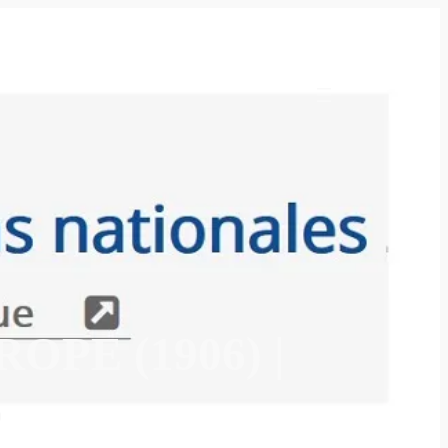
PE (1906) |
S