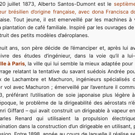
20 juillet 1873, Alberto Santos-Dumont est le
septième
eur brésilien d’origine française, avec dona Francisca 
aise. Tout jeune, il est emerveillé par les machines à 
 plantation de café familiale. Inspiré par les ouvrages de
struit des petits modèles d’aéroplanes.
huit ans, son père décide de l’émanciper et, après lui av
ivre des études d’ingénieur, dans la voie qu’il a l
lle à Paris
, la ville qui lui semble la mieux adaptée pour
rage relatant la tentative du savant suédois Andrée pour
x de Lachambre et Machuron, ingénieurs spécialisés dan
r vol avec Machuron ; émerveillé par l’aventure il com
, préférant l’utilisation de soie japonaise plus légère 
époque, le problème de la dirigeabilité des aérostats n’é
nri Giffard – qui avait construit un dirigeable à vapeur e
arles Renard qui utilisaient la propulsion électri
ination dans la construction d’un dirigeable en utilisant,
osion. Entre 1898, année au cours de laquelle il réalise