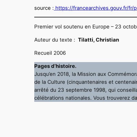
source
:
https://francearchives.gouv.fr/fr/
Premier vol soutenu en Europe – 23 octob
Auteur du texte :
Tilatti, Christian
Recueil 2006
Pages d’histoire.
Jusqu’en 2018, la Mission aux Commémorat
de la Culture (cinquantenaires et centenai
arrêté du 23 septembre 1998, qui conseillai
célébrations nationales. Vous trouverez d