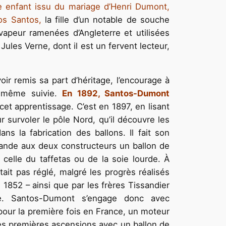
 enfant issu du mariage d’Henri Dumont,
dos Santos,
la fille d’un notable de souche
vapeur ramenées d’Angleterre et utilisées
 Jules Verne, dont il est un fervent lecteur,
oir remis sa part d’héritage, l’encourage à
ui-même suivie.
En 1892, Santos-Dumont
 cet apprentissage. C’est en 1897, en lisant
 survoler le pôle Nord, qu’il découvre les
s la fabrication des ballons. Il fait son
mande aux deux constructeurs un ballon de
à celle du taffetas ou de la soie lourde. À
tait pas réglé, malgré les progrès réalisés
n 1852 – ainsi que par les frères Tissandier
que. Santos-Dumont s’engage donc avec
 pour la première fois en France, un moteur
 ses premières ascensions avec un ballon de