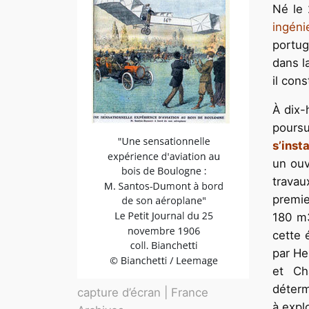
Né le 
ingéni
portug
dans la
il con
À dix-
poursu
s’insta
un ouv
travau
premie
180 m3
cette 
par He
et Ch
déterm
capture d’écran | France
à expl