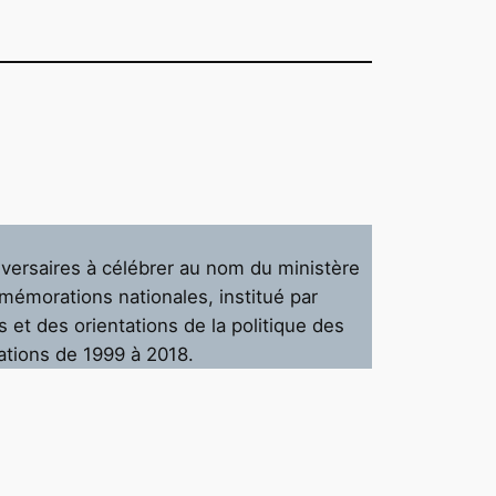
versaires à célébrer au nom du ministère
mmémorations nationales, institué par
s et des orientations de la politique des
ations de 1999 à 2018.