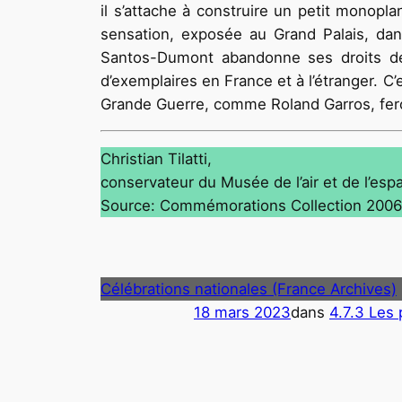
il s’attache à construire un petit monopla
sensation, exposée au Grand Palais, dans
Santos-Dumont abandonne ses droits de l
d’exemplaires en France et à l’étranger. 
Grande Guerre, comme Roland Garros, fero
Christian Tilatti,
conservateur du Musée de l’air et de l’esp
Source: Commémorations Collection 2006
Célébrations nationales (France Archives)
18 mars 2023
dans
4.7.3 Les 