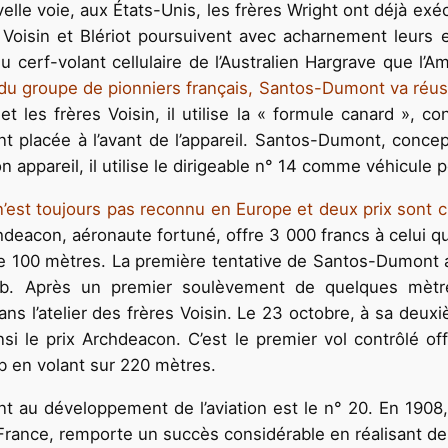
lle voie, aux États-Unis, les frères Wright ont déjà exé
, Voisin et Blériot poursuivent avec acharnement leur
 cerf-volant cellulaire de l’Australien Hargrave que l’A
 du groupe de pionniers français, Santos-Dumont va réus
t les frères Voisin, il utilise la « formule canard »,
t placée à l’avant de l’appareil. Santos-Dumont, conce
n appareil, il utilise le dirigeable n° 14 comme véhicule p
 n’est toujours pas reconnu en Europe et deux prix sont 
deacon, aéronaute fortuné, offre 3 000 francs à celui qui
de 100 mètres. La première tentative de Santos-Dumont a
lub. Après un premier soulèvement de quelques mètr
ns l’atelier des frères Voisin. Le 23 octobre, à sa deu
 le prix Archdeacon. C’est le premier vol contrôlé offic
ub en volant sur 220 mètres.
t au développement de l’aviation est le n° 20. En 1908
 France, remporte un succès considérable en réalisant de