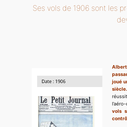
Ses vols de 1906 sont les p
dev
Alber
passan
joué u
siècle.
réussi
l’aéro
vols 
contrô