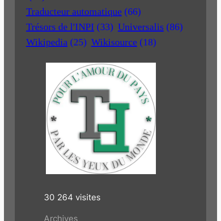
Traducteur automatique
(66)
Trésors de l'INPI
(33)
Universalis
(86)
Wikipedia
(25)
Wikisource
(18)
30 264 visites
Archives