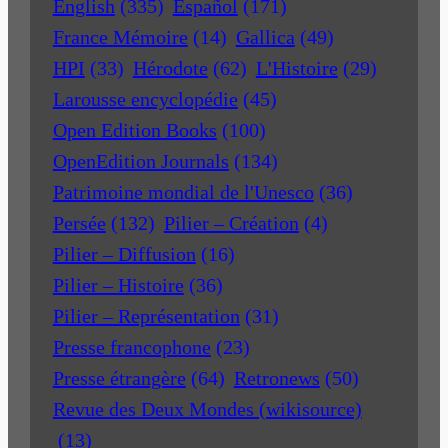
English
(335)
Español
(171)
France Mémoire
(14)
Gallica
(49)
HPI
(33)
Hérodote
(62)
L'Histoire
(29)
Larousse encyclopédie
(45)
Open Edition Books
(100)
OpenEdition Journals
(134)
Patrimoine mondial de l'Unesco
(36)
Persée
(132)
Pilier – Création
(4)
Pilier – Diffusion
(16)
Pilier – Histoire
(36)
Pilier – Représentation
(31)
Presse francophone
(23)
Presse étrangère
(64)
Retronews
(50)
Revue des Deux Mondes (wikisource)
(13)