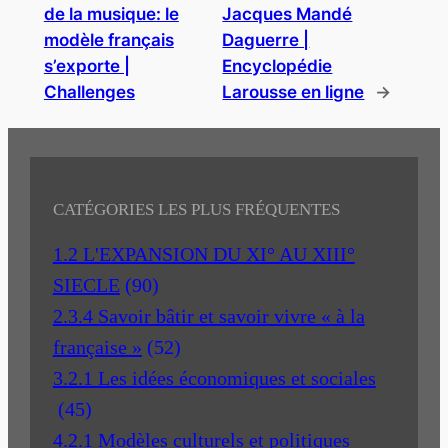
de la musique: le
Jacques Mandé
modèle français
Daguerre |
s’exporte |
Encyclopédie
Challenges
Larousse en ligne
→
CATÉGORIES LES PLUS FRÉQUENTES
1.2 L'EXPANSION DU XI° AU XIII°
SIECLE
(90)
2.3.4 Savoir bâtir et savoir vivre « à la
française »
(52)
3.2.1 Les idées économiques et sociales
(45)
4.2.1 Modèles culturels et politiques