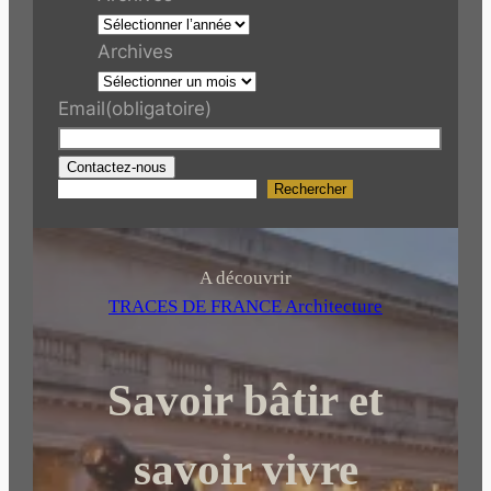
Archives
Email
(obligatoire)
Contactez-nous
Rechercher
R
e
c
h
A découvrir
e
TRACES DE FRANCE Architecture
r
c
Savoir bâtir et
h
e
r
savoir vivre