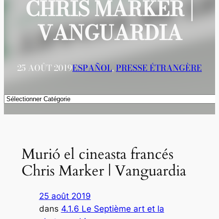
CHRIS MARKER |
VANGUARDIA
25 AOÛT 2019
ESPAÑOL
, 
PRESSE ÉTRANGÈRE
Catégories
Murió el cineasta francés
Chris Marker | Vanguardia
25 août 2019
dans
4.1.6 Le Septième art et la