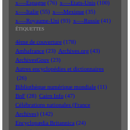
x—-Espagne
(76)
x—-Etats-Unis
(100)
x—-Italie
(55)
x—-Mexique
(35)
x—-Royaume-Uni
(93)
x—-Russie
(41)
ÉTIQUETTES
4ème de couverture
(178)
Ambafrance
(23)
Archives.org
(43)
ArchivesGouv
(23)
Autres encyclopédies et dictionnaires
(26)
Bibliothèque numérique mondiale
(11)
BnF
(28)
Cairn Info
(47)
Célébrations nationales (France
Archives)
(142)
Encyclopædia Britannica
(24)