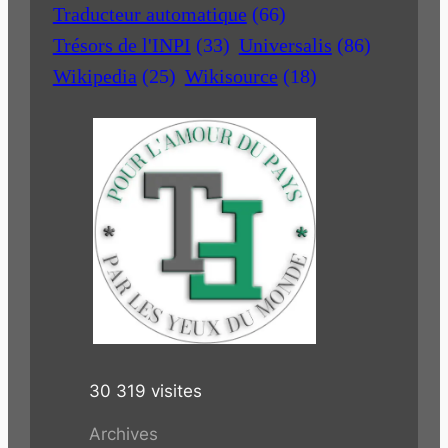
Traducteur automatique
(66)
Trésors de l'INPI
(33)
Universalis
(86)
Wikipedia
(25)
Wikisource
(18)
30 319 visites
Archives