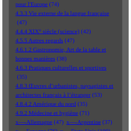
pour l'Europe
(74)
4.3.3 Vie externe de la langue française
(47)
4.4.4 XIX° siècle (science)
(42)
4.5.5 Autres regards
(47)
4.6.1.2 Gastronomie, Art de la table et
bonnes manières
(38)
4.6.3 Pratiques culturelles et sportives
(35)
4.8.3 Œuvres d’urbanistes, paysagistes et
architectes français à l’étranger
(53)
4.8.4.2 Amérique du nord
(35)
4.9.2 Médecine et hygiène
(71)
x—-Allemagne
(47)
x—-Argentine
(37)
x—-Espagne
(76)
x—-Etats-Unis
(100)