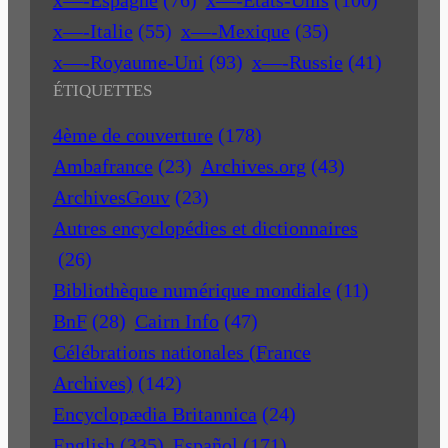
x—-Italie
(55)
x—-Mexique
(35)
x—-Royaume-Uni
(93)
x—-Russie
(41)
ÉTIQUETTES
4ème de couverture
(178)
Ambafrance
(23)
Archives.org
(43)
ArchivesGouv
(23)
Autres encyclopédies et dictionnaires
(26)
Bibliothèque numérique mondiale
(11)
BnF
(28)
Cairn Info
(47)
Célébrations nationales (France
Archives)
(142)
Encyclopædia Britannica
(24)
English
(335)
Español
(171)