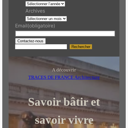
Archives
Email
(obligatoire)
Contactez-nous
Rechercher
R
e
c
h
A découvrir
e
TRACES DE FRANCE Architecture
r
c
Savoir bâtir et
h
e
r
savoir vivre