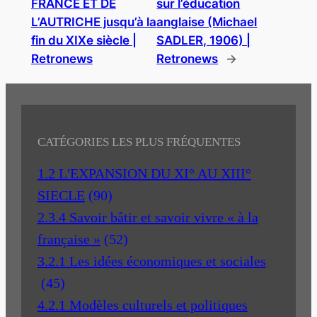
FRANCE ET DE
sur l’éducation
L’AUTRICHE jusqu’à la
anglaise (Michael
fin du XIXe siècle |
SADLER, 1906) |
Retronews
Retronews
→
CATÉGORIES LES PLUS FRÉQUENTES
1.2 L'EXPANSION DU XI° AU XIII°
SIECLE
(90)
2.3.4 Savoir bâtir et savoir vivre « à la
française »
(52)
3.2.1 Les idées économiques et sociales
(45)
4.2.1 Modèles culturels et politiques